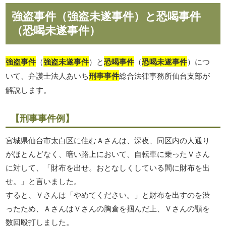
強盗事件（強盗未遂事件）と恐喝事件
（恐喝未遂事件）
強盗事件
（
強盗未遂事件
）と
恐喝事件
（
恐喝未遂事件
）につ
いて、弁護士法人あいち
刑事事件
総合法律事務所仙台支部が
解説します。
【刑事事件例】
宮城県仙台市太白区に住むＡさんは、深夜、同区内の人通り
がほとんどなく、暗い路上において、自転車に乗ったＶさん
に対して、「財布を出せ。おとなしくしている間に財布を出
せ。」と言いました。
すると、Ｖさんは「やめてください。」と財布を出すのを渋
ったため、ＡさんはＶさんの胸倉を掴んだ上、Ｖさんの顎を
数回殴打しました。