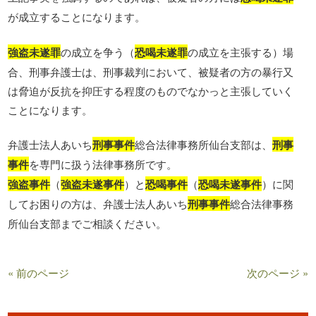
が成立することになります。
強盗未遂罪
の成立を争う（
恐喝未遂罪
の成立を主張する）場
合、刑事弁護士は、刑事裁判において、被疑者の方の暴行又
は脅迫が反抗を抑圧する程度のものでなかっと主張していく
ことになります。
弁護士法人あいち
刑事事件
総合法律事務所仙台支部は、
刑事
事件
を専門に扱う法律事務所です。
強盗事件
（
強盗未遂事件
）と
恐喝事件
（
恐喝未遂事件
）に関
してお困りの方は、弁護士法人あいち
刑事事件
総合法律事務
所仙台支部までご相談ください。
« 前のページ
次のページ »