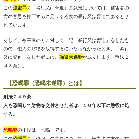
この
強盗罪
の「暴行又は脅迫」の意義については、被害者の
方の意思を抑圧するに足りる程度の暴行又は脅迫であるとさ
れています。
そして、被害者の方に対して上記「暴行又は脅迫」をしたも
のの、他人の財物を取得するにいたらなかったとき、「暴行
又は脅迫」をした者には、
強盗未遂罪
が成立します（刑法２
４３条）。
【恐喝罪（恐喝未遂罪）とは】
刑法２４９条
人を恐喝して財物を交付させた者は、１０年以下の懲役に処
する。
恐喝罪
の手段は「恐喝」です。
この
恐喝罪
の「恐喝」の意義については、被害者の方の反抗