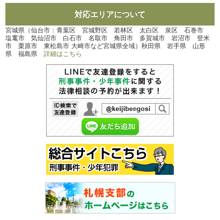
対応エリアについて
宮城県（仙台市：青葉区 宮城野区 若林区 太白区 泉区 石巻市
塩竃市 気仙沼市 白石市 名取市 角田市 多賀城市 岩沼市 登米
市 栗原市 東松島市 大崎市など宮城県全域）秋田県 岩手県 山形
県 福島県
詳細はこちら