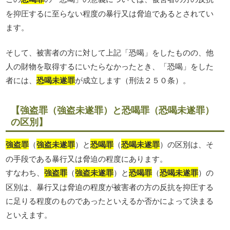
を抑圧するに至らない程度の暴行又は脅迫であるとされてい
ます。
そして、被害者の方に対して上記「恐喝」をしたものの、他
人の財物を取得するにいたらなかったとき、「恐喝」をした
者には、
恐喝未遂罪
が成立します（刑法２５０条）。
【強盗罪（強盗未遂罪）と恐喝罪（恐喝未遂罪）
の区別】
強盗罪
（
強盗未遂罪
）と
恐喝罪
（
恐喝未遂罪
）の区別は、そ
の手段である暴行又は脅迫の程度にあります。
すなわち、
強盗罪
（
強盗未遂罪
）と
恐喝罪
（
恐喝未遂罪
）の
区別は、暴行又は脅迫の程度が被害者の方の反抗を抑圧する
に足りる程度のものであったといえるか否かによって決まる
といえます。