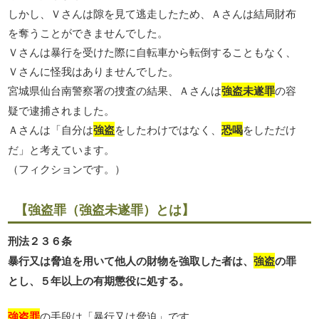
しかし、Ｖさんは隙を見て逃走したため、Ａさんは結局財布
を奪うことができませんでした。
Ｖさんは暴行を受けた際に自転車から転倒することもなく、
Ｖさんに怪我はありませんでした。
宮城県仙台南警察署の捜査の結果、Ａさんは
強盗未遂罪
の容
疑で逮捕されました。
Ａさんは「自分は
強盗
をしたわけではなく、
恐喝
をしただけ
だ」と考えています。
（フィクションです。）
【強盗罪（強盗未遂罪）とは】
刑法２３６条
暴行又は脅迫を用いて他人の財物を強取した者は、
強盗
の罪
とし、５年以上の有期懲役に処する。
強盗罪
の手段は「暴行又は脅迫」です。