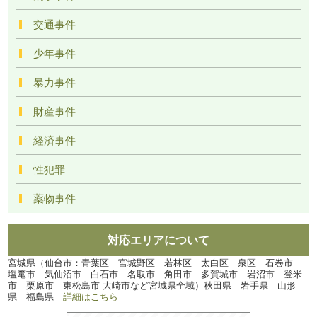
交通事件
少年事件
暴力事件
財産事件
経済事件
性犯罪
薬物事件
対応エリアについて
宮城県（仙台市：青葉区 宮城野区 若林区 太白区 泉区 石巻市
塩竃市 気仙沼市 白石市 名取市 角田市 多賀城市 岩沼市 登米
市 栗原市 東松島市 大崎市など宮城県全域）秋田県 岩手県 山形
県 福島県
詳細はこちら