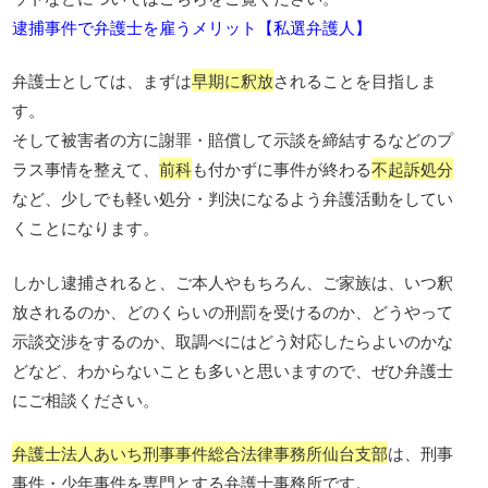
逮捕事件で弁護士を雇うメリット【私選弁護人】
弁護士としては、まずは
早期に釈放
されることを目指しま
す。
そして被害者の方に謝罪・賠償して示談を締結するなどのプ
ラス事情を整えて、
前科
も付かずに事件が終わる
不起訴処分
など、少しでも軽い処分・判決になるよう弁護活動をしてい
くことになります。
しかし逮捕されると、ご本人やもちろん、ご家族は、いつ釈
放されるのか、どのくらいの刑罰を受けるのか、どうやって
示談交渉をするのか、取調べにはどう対応したらよいのかな
どなど、わからないことも多いと思いますので、ぜひ弁護士
にご相談ください。
弁護士法人あいち刑事事件総合法律事務所仙台支部
は、刑事
事件・少年事件を専門とする弁護士事務所です。