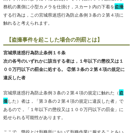
務机の裏側に小型カメラを仕掛け，スカート内の下着を
盗撮
する行為は，この宮城県迷惑行為防止条例３条の２第４項に
触れると考えられます。
【盗撮事件を起こした場合の刑罰とは】
宮城県迷惑行為防止条例１６条
次の各号のいずれかに該当する者は，１年以下の懲役又は１
００万円以下の罰金に処する。 ②第３条の２第４項の規定に
違反した者
宮城県迷惑行為防止条例３条の２第４項の規定に触れた（
盗
撮
した）者は，「第３条の２第４項の規定に違反した者」で
あるので，「１年以下の懲役又は１００万円以下の罰金」に
処せられる可能性があります。
ここで，懲役とは刑務所において刑務作業に服することをい