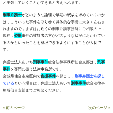
と主張していくことができると考えられます。
刑事弁護士
がどのような論理で早期の釈放を求めていくのか
は，こういった事件を取り巻く具体的な事情に大きく左右さ
れますので，まずはお近くの刑事弁護事務所にご相談の上，
現在，
盗撮
事件の被疑者の方がどのような状況におかれてい
るのかといったことを整理できるようにすることが大切で
す。
弁護士法人あいち
刑事事件
総合法律事務所仙台支部は，
刑事
事件
を専門に扱う法律事務所です。
宮城県仙台市泉区内で
盗撮事件
を起こし，
刑事弁護士を探し
ている
という場合は，弁護士法人あいち
刑事事件
総合法律事
務所仙台支部までご相談ください。
« 前のページ
次のページ »