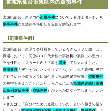
宮城県仙台市泉区内の盗撮事件
宮城県仙台市泉区内の
盗撮事件
について，弁護士法人あいち
刑事事件
総合法律事務所仙台支部が解説します。
【刑事事件例】
宮城県仙台市泉区で会社員をしているＡさん（３５歳）は，
職場において，同僚の３０代女性の事務机の裏側に小型カメ
ラを仕掛け，スカート内の下着を
盗撮
してしまいました。
盗撮事件
の被害を受けた女性（Ｖさん）が，机の裏側に設置
されていた小型カメラに気付き，宮城県泉警察署に
盗撮事件
の被害を訴えたことにより，Ａさんによる
宮城県迷惑行為防
止条例違反事件
（
盗撮事件
）が明らかになってしまったとい
います。
Ａさんは，「自分のために盗撮していた」という趣旨の話を
し，自らの
宮城県迷惑行為防止条例違反事件
（
盗撮事件
）の