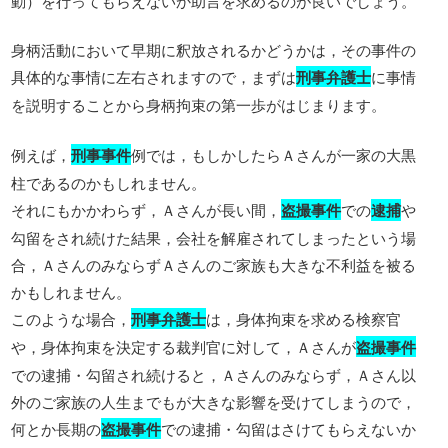
動）を行ってもらえないか助言を求めるのが良いでしょう。
身柄活動において早期に釈放されるかどうかは，その事件の
具体的な事情に左右されますので，まずは
刑事弁護士
に事情
を説明することから身柄拘束の第一歩がはじまります。
例えば，
刑事事件
例では，もしかしたらＡさんが一家の大黒
柱であるのかもしれません。
それにもかかわらず，Ａさんが長い間，
盗撮事件
での
逮捕
や
勾留をされ続けた結果，会社を解雇されてしまったという場
合，ＡさんのみならずＡさんのご家族も大きな不利益を被る
かもしれません。
このような場合，
刑事弁護士
は，身体拘束を求める検察官
や，身体拘束を決定する裁判官に対して，Ａさんが
盗撮事件
での逮捕・勾留され続けると，Ａさんのみならず，Ａさん以
外のご家族の人生までもが大きな影響を受けてしまうので，
何とか長期の
盗撮事件
での逮捕・勾留はさけてもらえないか