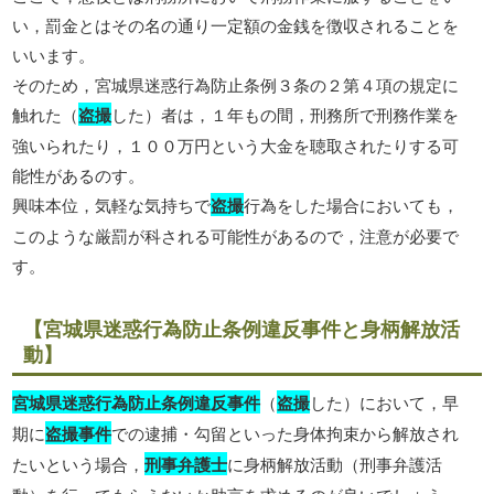
い，罰金とはその名の通り一定額の金銭を徴収されることを
いいます。
そのため，宮城県迷惑行為防止条例３条の２第４項の規定に
触れた（
盗撮
した）者は，１年もの間，刑務所で刑務作業を
強いられたり，１００万円という大金を聴取されたりする可
能性があるのす。
興味本位，気軽な気持ちで
盗撮
行為をした場合においても，
このような厳罰が科される可能性があるので，注意が必要で
す。
【宮城県迷惑行為防止条例違反事件と身柄解放活
動】
宮城県迷惑行為防止条例違反事件
（
盗撮
した）において，早
期に
盗撮事件
での逮捕・勾留といった身体拘束から解放され
たいという場合，
刑事弁護士
に身柄解放活動（刑事弁護活