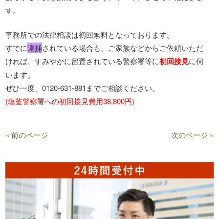
す。
事務所での法律相談は初回無料となっております。
すでに
逮捕
されている場合も、ご家族などからご依頼いただ
ければ、すみやかに留置されている警察署等に
初回接見
に伺
います。
ぜひ一度、0120-631-881までご相談ください。
(塩釜警察署への初回接見費用38,800円)
« 前のページ
次のページ »