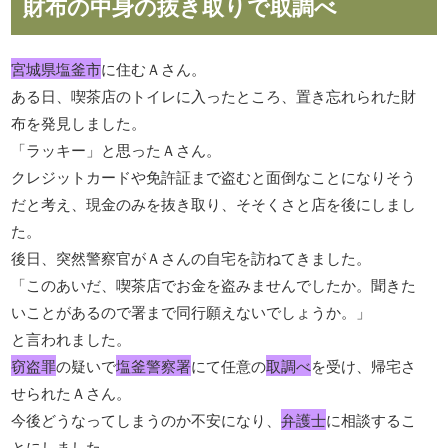
財布の中身の抜き取りで取調べ
宮城県塩釜市
に住むＡさん。
ある日、喫茶店のトイレに入ったところ、置き忘れられた財
布を発見しました。
「ラッキー」と思ったＡさん。
クレジットカードや免許証まで盗むと面倒なことになりそう
だと考え、現金のみを抜き取り、そそくさと店を後にしまし
た。
後日、突然警察官がＡさんの自宅を訪ねてきました。
「このあいだ、喫茶店でお金を盗みませんでしたか。聞きた
いことがあるので署まで同行願えないでしょうか。」
と言われました。
窃盗罪
の疑いで
塩釜警察署
にて任意の
取調べ
を受け、帰宅さ
せられたＡさん。
今後どうなってしまうのか不安になり、
弁護士
に相談するこ
とにしました。