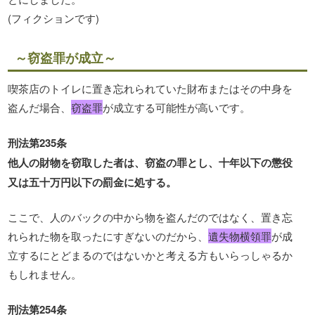
(フィクションです)
～窃盗罪が成立～
喫茶店のトイレに置き忘れられていた財布またはその中身を
盗んだ場合、
窃盗罪
が成立する可能性が高いです。
刑法第235条
他人の財物を窃取した者は、窃盗の罪とし、十年以下の懲役
又は五十万円以下の罰金に処する。
ここで、人のバックの中から物を盗んだのではなく、置き忘
れられた物を取ったにすぎないのだから、
遺失物横領罪
が成
立するにとどまるのではないかと考える方もいらっしゃるか
もしれません。
刑法第254条