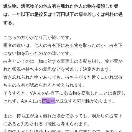
遺失物、漂流物その他占有を離れた他人の物を横領した者
は、一年以下の懲役又は十万円以下の罰金若しくは科料に処
する。
こちらの方がかなり刑が軽いです。
両者の違いは、他人の占有下にある物を取ったのか、占有下
にない物を取ったのかの違いです。
占有というのは、物に対する事実上の支配を指し、物が置か
れた状況や持ち主の意思などを考慮して決定されます。
置き忘れられた物であっても、持ち主がまだ近くにいれば持
ち主の占有が認められると考えられます。
そうすると、Vさんの占有下にある物を窃取したことは否定し
きれず、Aさんには
窃盗罪
が成立する可能性があります。
また、持ち主が遠く離れた場合であっても、喫茶店の占有下
にあると判断される可能性も考えられます。
店舗のトイレは喫茶店が管理している空間なので、そのよう