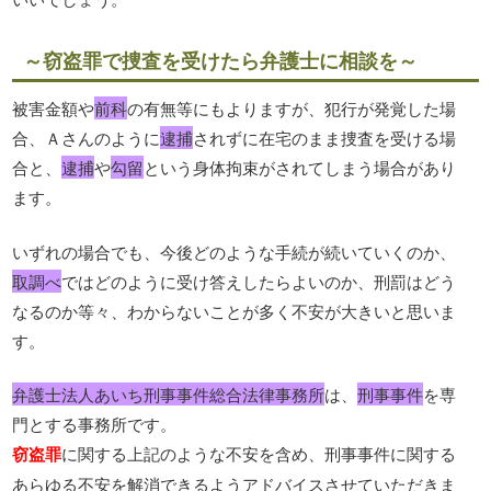
～窃盗罪で捜査を受けたら弁護士に相談を～
被害金額や
前科
の有無等にもよりますが、犯行が発覚した場
合、Ａさんのように
逮捕
されずに在宅のまま捜査を受ける場
合と、
逮捕
や
勾留
という身体拘束がされてしまう場合があり
ます。
いずれの場合でも、今後どのような手続が続いていくのか、
取調べ
ではどのように受け答えしたらよいのか、刑罰はどう
なるのか等々、わからないことが多く不安が大きいと思いま
す。
弁護士法人あいち刑事事件総合法律事務所
は、
刑事事件
を専
門とする事務所です。
窃盗罪
に関する上記のような不安を含め、刑事事件に関する
あらゆる不安を解消できるようアドバイスさせていただきま