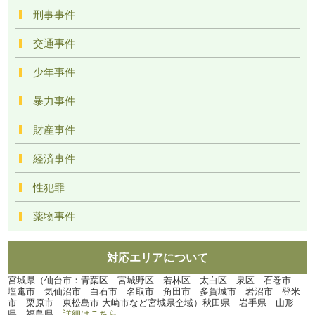
刑事事件
交通事件
少年事件
暴力事件
財産事件
経済事件
性犯罪
薬物事件
対応エリアについて
宮城県（仙台市：青葉区 宮城野区 若林区 太白区 泉区 石巻市
塩竃市 気仙沼市 白石市 名取市 角田市 多賀城市 岩沼市 登米
市 栗原市 東松島市 大崎市など宮城県全域）秋田県 岩手県 山形
県 福島県
詳細はこちら