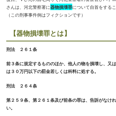
さんは、河北警察署に
について自首をする
器物損壊罪
（この刑事事件例はフィクションです）
【器物損壊罪とは】
刑法 ２６１条
前３条に規定するもののほか、他人の物を損壊し、又
は３０万円以下の罰金若しくは科料に処する。
刑法 ２６４条
第２５９条、第２６１条及び前条の罪は、告訴がなけ
い。