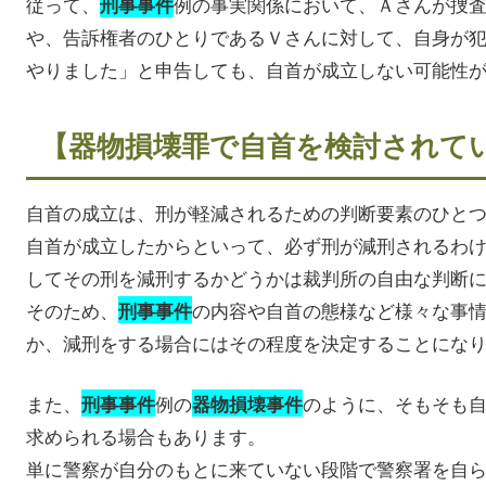
従って、
例の事実関係において、Ａさんが捜
刑事事件
や、告訴権者のひとりであるＶさんに対して、自身が
やりました」と申告しても、自首が成立しない可能性
【器物損壊罪で自首を検討されて
自首の成立は、刑が軽減されるための判断要素のひと
自首が成立したからといって、必ず刑が減刑されるわ
してその刑を減刑するかどうかは裁判所の自由な判断
そのため、
の内容や自首の態様など様々な事
刑事事件
か、減刑をする場合にはその程度を決定することにな
また、
例の
のように、そもそも
刑事事件
器物損壊事件
求められる場合もあります。
単に警察が自分のもとに来ていない段階で警察署を自