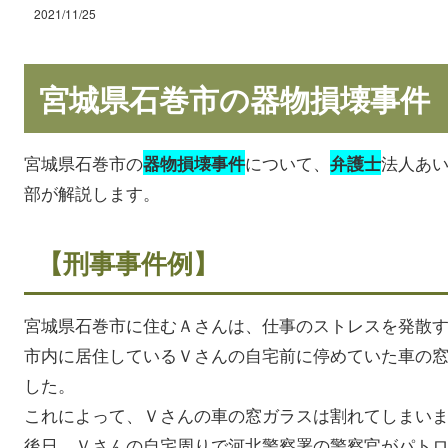
2021/11/25
宮城県石巻市の器物損壊事件
宮城県石巻市の
について、
法人あ
器物損壊事件
弁護士
部が解説します。
【刑事事件例】
宮城県石巻市に住むＡさんは、仕事のストレスを発散
市内に居住しているＶさんの自宅前に停めていた車の
した。
これによって、Ｖさんの車の窓ガラスは割れてしまい
後日、Ｖさんの自宅周りで河北警察署の警察官がパト