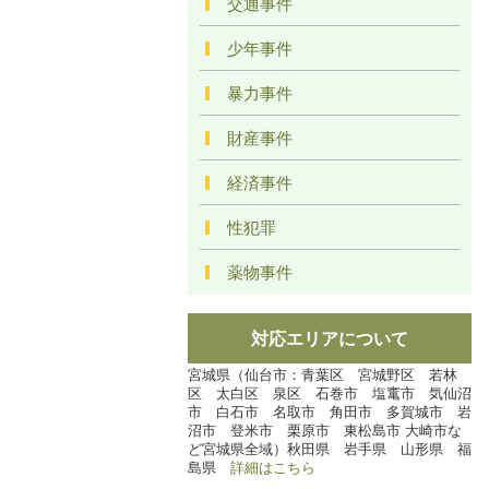
交通事件
少年事件
暴力事件
財産事件
経済事件
性犯罪
薬物事件
対応エリアについて
宮城県（仙台市：青葉区 宮城野区 若林
区 太白区 泉区 石巻市 塩竃市 気仙沼
市 白石市 名取市 角田市 多賀城市 岩
沼市 登米市 栗原市 東松島市 大崎市な
ど宮城県全域）秋田県 岩手県 山形県 福
島県
詳細はこちら