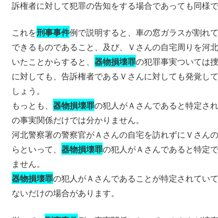
訴権者に対して犯罪の告知をする場合であっても同様
これを
例で説明すると、車の窓ガラスが割れ
刑事事件
できるものであること、及び、Ｖさんの自宅周りを河
いたことからすると、
の犯罪事実ついては
器物損壊罪
に対しても、告訴権者であるＶさんに対しても発覚し
しょう。
もっとも、
の犯人がＡさんであると特定さ
器物損壊罪
の事実関係だけでは分かりません。
河北警察署の警察官がＡさんの自宅を訪れずにＶさん
らといって、
の犯人がＡさんであると特定
器物損壊罪
ません。
の犯人がＡさんであることが特定されてい
器物損壊罪
ないだけの場合があります。