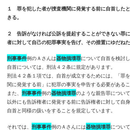
１ 罪を犯した者が捜査機関に発覚する前に自首した
きる。
２ 告訴がなければ公訴を提起することができない罪
者に対して自己の犯罪事実を告げ、その措置にゆだね
例のＡさんは
について自首を検討
刑事事件
器物損壊罪
自首については、刑法４２条に規定があります。
刑法４２条１項では、自首が成立するためには、「罪
関に発覚する前」に犯罪の事実を申告する必要がある
また、
例の
のような親告罪につい
刑事事件
器物損壊罪
以外にも告訴権者に発覚する前に告訴権者に対して自
自首と同様の扱いをすることを規定しています。
それでは、
例のＡさんには
につい
刑事事件
器物損壊罪