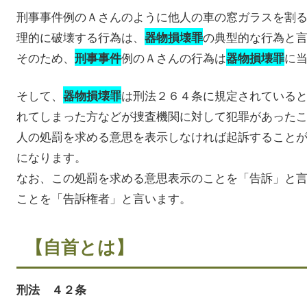
刑事事件例のＡさんのように他人の車の窓ガラスを割
理的に破壊する行為は、
の典型的な行為と
器物損壊罪
そのため、
例のＡさんの行為は
に
刑事事件
器物損壊罪
そして、
は刑法２６４条に規定されている
器物損壊罪
れてしまった方などが捜査機関に対して犯罪があった
人の処罰を求める意思を表示しなければ起訴すること
になります。
なお、この処罰を求める意思表示のことを「告訴」と
ことを「告訴権者」と言います。
【自首とは】
刑法 ４２条