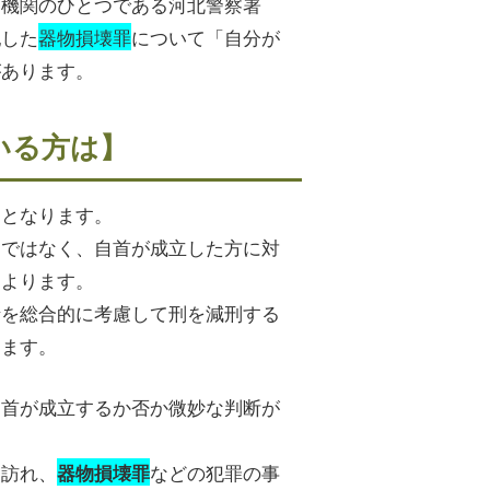
査機関のひとつである河北警察署
犯した
器物損壊罪
について「自分が
があります。
いる方は】
つとなります。
けではなく、自首が成立した方に対
によります。
情を総合的に考慮して刑を減刑する
ります。
自首が成立するか否か微妙な判断が
ら訪れ、
などの犯罪の事
器物損壊罪