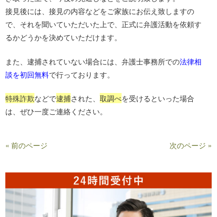
接見後には、接見の内容などをご家族にお伝え致しますの
で、それを聞いていただいた上で、正式に弁護活動を依頼す
るかどうかを決めていただけます。
また、逮捕されていない場合には、弁護士事務所での
法律相
談を初回無料
で行っております。
特殊詐欺
などで
逮捕
された、
取調べ
を受けるといった場合
は、ぜひ一度ご連絡ください。
« 前のページ
次のページ »