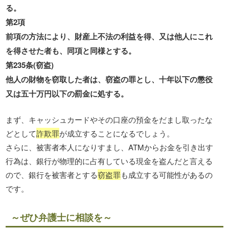
る。
第2項
前項の方法により、財産上不法の利益を得、又は他人にこれ
を得させた者も、同項と同様とする。
第235条(窃盗)
他人の財物を窃取した者は、窃盗の罪とし、十年以下の懲役
又は五十万円以下の罰金に処する。
まず、キャッシュカードやその口座の預金をだまし取ったな
どとして
詐欺罪
が成立することになるでしょう。
さらに、被害者本人になりすまし、ATMからお金を引き出す
行為は、銀行が物理的に占有している現金を盗んだと言える
ので、銀行を被害者とする
窃盗罪
も成立する可能性があるの
です。
～ぜひ弁護士に相談を～