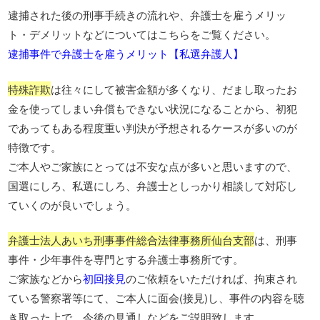
逮捕された後の刑事手続きの流れや、弁護士を雇うメリッ
ト・デメリットなどについてはこちらをご覧ください。
逮捕事件で弁護士を雇うメリット【私選弁護人】
特殊詐欺
は往々にして被害金額が多くなり、だまし取ったお
金を使ってしまい弁償もできない状況になることから、初犯
であってもある程度重い判決が予想されるケースが多いのが
特徴です。
ご本人やご家族にとっては不安な点が多いと思いますので、
国選にしろ、私選にしろ、弁護士としっかり相談して対応し
ていくのが良いでしょう。
弁護士法人あいち刑事事件総合法律事務所仙台支部
は、刑事
事件・少年事件を専門とする弁護士事務所です。
ご家族などから
初回接見
のご依頼をいただければ、拘束され
ている警察署等にて、ご本人に面会(接見)し、事件の内容を聴
き取った上で、今後の見通しなどをご説明致します。