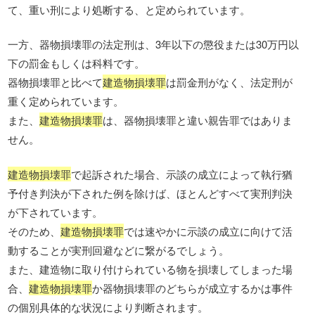
て、重い刑により処断する、と定められています。
一方、器物損壊罪の法定刑は、3年以下の懲役または30万円以
下の罰金もしくは科料です。
器物損壊罪と比べて
建造物損壊罪
は罰金刑がなく、法定刑が
重く定められています。
また、
建造物損壊罪
は、器物損壊罪と違い親告罪ではありま
せん。
建造物損壊罪
で起訴された場合、示談の成立によって執行猶
予付き判決が下された例を除けば、ほとんどすべて実刑判決
が下されています。
そのため、
建造物損壊罪
では速やかに示談の成立に向けて活
動することが実刑回避などに繋がるでしょう。
また、建造物に取り付けられている物を損壊してしまった場
合、
建造物損壊罪
か器物損壊罪のどちらが成立するかは事件
の個別具体的な状況により判断されます。