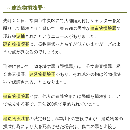
～建造物損壊罪～
先月２２日、福岡市中央区にて店舗備え付けシャッターを足
蹴りして損壊させた疑いで、東京都の男性が
建造物損壊罪
で
現行犯
逮捕
されたというニュースがありました。
建造物損壊罪
は、器物損壊罪と名前が似ていますが、どのよ
うな点が異なるのでしょうか。
刑法において、物を壊す罪（毀損罪）は、公文書棄損罪、私
文書棄損罪、
建造物損壊罪
があり、それ以外の物は器物損壊
罪で保護されることになります。
建造物損壊罪
とは、他人の建造物または艦船を損壊すること
で成立する罪で、刑法260条で定められています。
建造物損壊罪
の法定刑は、5年以下の懲役ですが、建造物等の
損壊行為により人を死傷させた場合は、傷害の罪と比較し