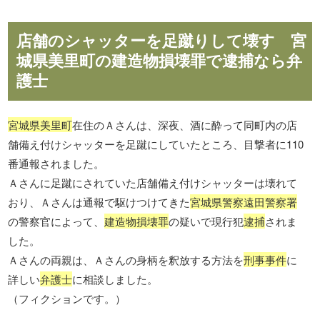
店舗のシャッターを足蹴りして壊す 宮
城県美里町の建造物損壊罪で逮捕なら弁
護士
宮城県美里町
在住のＡさんは、深夜、酒に酔って同町内の店
舗備え付けシャッターを足蹴にしていたところ、目撃者に110
番通報されました。
Ａさんに足蹴にされていた店舗備え付けシャッターは壊れて
おり、Ａさんは通報で駆けつけてきた
宮城県警察遠田警察署
の警察官によって、
建造物損壊罪
の疑いで現行犯
逮捕
されま
した。
Ａさんの両親は、Ａさんの身柄を釈放する方法を
刑事事件
に
詳しい
弁護士
に相談しました。
（フィクションです。）