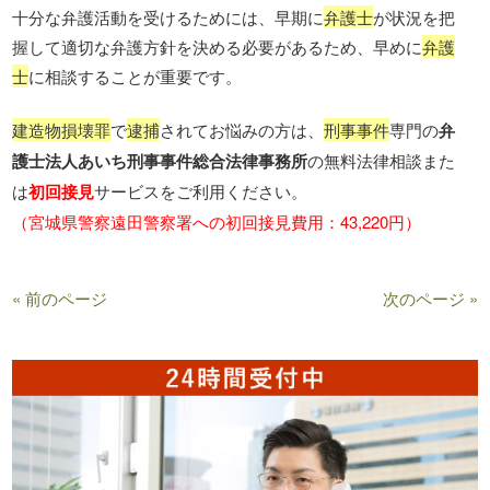
十分な弁護活動を受けるためには、早期に
弁護士
が状況を把
握して適切な弁護方針を決める必要があるため、早めに
弁護
士
に相談することが重要です。
建造物損壊罪
で
逮捕
されてお悩みの方は、
刑事事件
専門の
弁
護士法人あいち刑事事件総合法律事務所
の無料法律相談また
は
初回接見
サービスをご利用ください。
（宮城県警察遠田警察署への初回接見費用：43,220円）
« 前のページ
次のページ »