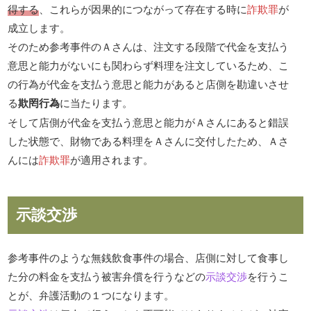
得する
、これらが因果的につながって存在する時に
詐欺罪
が
成立します。
そのため参考事件のＡさんは、注文する段階で代金を支払う
意思と能力がないにも関わらず料理を注文しているため、こ
の行為が代金を支払う意思と能力があると店側を勘違いさせ
る
欺罔行為
に当たります。
そして店側が代金を支払う意思と能力がＡさんにあると錯誤
した状態で、財物である料理をＡさんに交付したため、Ａさ
んには
詐欺罪
が適用されます。
示談交渉
参考事件のような無銭飲食事件の場合、店側に対して食事し
た分の料金を支払う被害弁償を行うなどの
示談交渉
を行うこ
とが、弁護活動の１つになります。