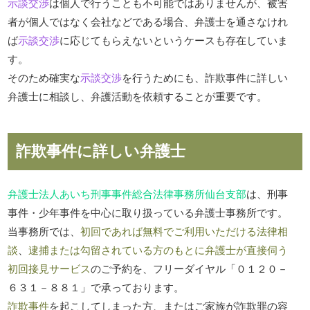
示談交渉
は個人で行うことも不可能ではありませんが、被害
者が個人ではなく会社などである場合、弁護士を通さなけれ
ば
示談交渉
に応じてもらえないというケースも存在していま
す。
そのため確実な
示談交渉
を行うためにも、詐欺事件に詳しい
弁護士に相談し、弁護活動を依頼することが重要です。
詐欺事件に詳しい弁護士
弁護士法人あいち刑事事件総合法律事務所仙台支部
は、刑事
事件・少年事件を中心に取り扱っている弁護士事務所です。
当事務所では、
初回であれば無料でご利用いただける法律相
談
、
逮捕または勾留されている方のもとに弁護士が直接伺う
初回接見サービス
のご予約を、フリーダイヤル「０１２０－
６３１－８８１」で承っております。
詐欺事件
を起こしてしまった方、またはご家族が詐欺罪の容