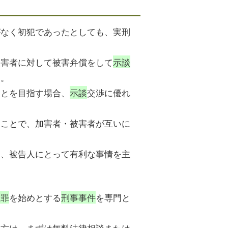
がなく初犯であったとしても、実刑
被害者に対して被害弁償をして
示談
す。
ことを目指す場合、
示談
交渉に優れ
うことで、加害者・被害者が互いに
て、被告人にとって有利な事情を主
盗罪
を始めとする
刑事事件
を専門と
う方は、まずは無料法律相談または