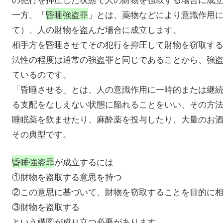
一方、「
昏睡強盗罪
」とは、薬物などにより意識作用
て）、人の財物を盗んだ場合に成立します。
相手方を昏睡させてその犯行を抑圧して財物を窃取す
法性の程度は通常の強盗罪と同じであることから、強
ているのです。
「昏睡させる」とは、人の意識作用に一時的または継
る支配をなしえない状態に陥れることをいい、その方
睡眠薬を飲ませたり、麻酔薬を投与したり、大量のお
その典型です。
昏睡強盗罪
が成立するには
①財物を盗取する意思を持つ
②この意思に基づいて、財物を窃取することを目的に
③財物を盗取する
という構図が成り立つ必要があります。