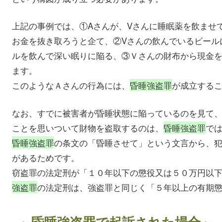
上記の事例では、①Aさんが、Vさんに睡眠薬を飲ませ
お金を抜き取ろうと企て、②Vさんの飲んでいるビール
ルを飲んで深い眠りに陥る、③Ｖさんの財布から現金
ます。
このようなＡさんの行為には、
昏睡強盗罪
が成立する
なお、すでに被害者が昏睡状態に陥っているのを見て
ことを思いついて財物を盗取するのは、
昏睡強盗罪
で
昏睡強盗罪
の条文の「昏睡させて」という文言から、
があるためです。
窃盗罪の法定刑が「１０年以下の懲役又は５０万円以
強盗罪
の法定刑は、強盗罪と同じく「５年以上の有期
～昏睡強盗罪で起訴された場合～