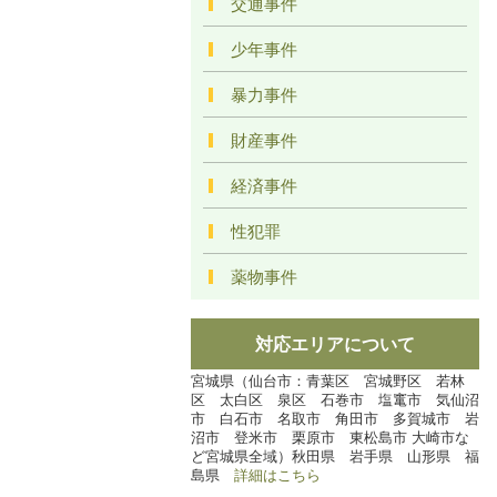
交通事件
少年事件
暴力事件
財産事件
経済事件
性犯罪
薬物事件
対応エリアについて
宮城県（仙台市：青葉区 宮城野区 若林
区 太白区 泉区 石巻市 塩竃市 気仙沼
市 白石市 名取市 角田市 多賀城市 岩
沼市 登米市 栗原市 東松島市 大崎市な
ど宮城県全域）秋田県 岩手県 山形県 福
島県
詳細はこちら