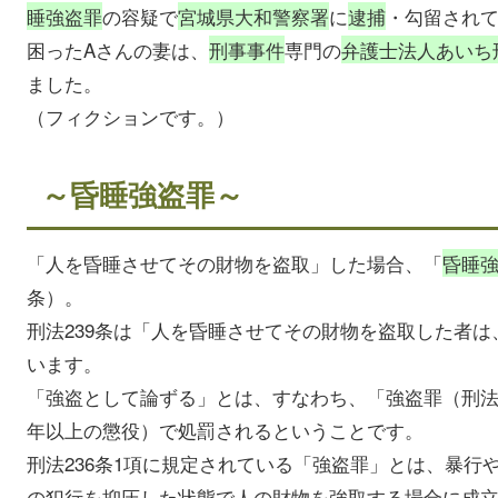
睡強盗罪
の容疑で
宮城県大和警察署
に
逮捕
・勾留され
困ったAさんの妻は、
刑事事件
専門の
弁護士法人あいち
ました。
（フィクションです。）
～昏睡強盗罪～
「人を昏睡させてその財物を盗取」した場合、「
昏睡
条）。
刑法239条は「人を昏睡させてその財物を盗取した者
います。
「強盗として論ずる」とは、すなわち、「強盗罪（刑法2
年以上の懲役）で処罰されるということです。
刑法236条1項に規定されている「強盗罪」とは、暴行
の犯行を抑圧した状態で人の財物を強取する場合に成