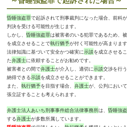
昏睡強盗罪
で起訴されて刑事裁判になった場合、前科
判決を受ける可能性が生じます。
しかし、
昏睡強盗罪
は被害者のいる犯罪であるため、
を成立させることで
執行猶予
が付く可能性が高まりま
法律知識に基づいて安全かつ確実に
示談
を成立させる
た
弁護士
に依頼することがお勧めです。
被害者との間で
弁護士
が介入し、適切に
示談
交渉を行
納得できる
示談
を成立させることができます。
また、
執行猶予
を目指す場合、
弁護士
が、公判におい
張立証することも考えられます。
弁護士法人あいち刑事事件総合法律事務所
は、
昏睡強
する
弁護士
が多数所属しています。
で示談したい、
執行猶予
を獲得したいとい
昏睡強盗罪