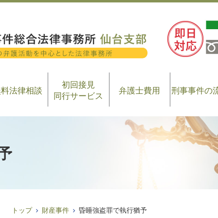
初回接見
無料法律相談
弁護士費用
刑事事件の
同行サービス
予
トップ
財産事件
昏睡強盗罪で執行猶予