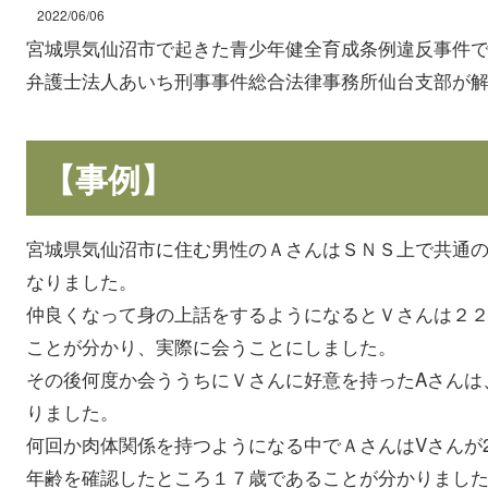
2022/06/06
宮城県気仙沼市で起きた青少年健全育成条例違反事件
弁護士法人あいち刑事事件総合法律事務所仙台支部が
【事例】
宮城県気仙沼市に住む男性のＡさんはＳＮＳ上で共通
なりました。
仲良くなって身の上話をするようになるとＶさんは２
ことが分かり、実際に会うことにしました。
その後何度か会ううちにＶさんに好意を持ったAさんは
りました。
何回か肉体関係を持つようになる中でＡさんはVさんが
年齢を確認したところ１７歳であることが分かりまし