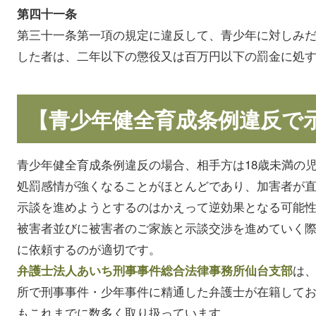
第四十一条
第三十一条第一項の規定に違反して、青少年に対しみ
した者は、二年以下の懲役又は百万円以下の罰金に処
【青少年健全育成条例違反で
青少年健全育成条例違反の場合、相手方は18歳未満の
処罰感情が強くなることがほとんどであり、加害者が
示談を進めようとするのはかえって逆効果となる可能
被害者並びに被害者のご家族と示談交渉を進めていく
に依頼するのが適切です。
は
弁護士法人あいち刑事事件総合法律事務所仙台支部
所で刑事事件・少年事件に精通した弁護士が在籍して
もこれまでに数多く取り扱っています。