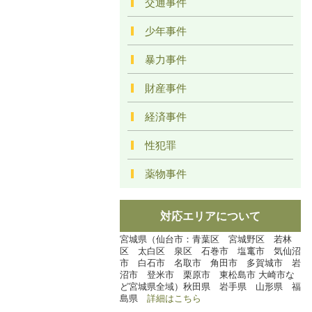
交通事件
少年事件
暴力事件
財産事件
経済事件
性犯罪
薬物事件
対応エリアについて
宮城県（仙台市：青葉区 宮城野区 若林
区 太白区 泉区 石巻市 塩竃市 気仙沼
市 白石市 名取市 角田市 多賀城市 岩
沼市 登米市 栗原市 東松島市 大崎市な
ど宮城県全域）秋田県 岩手県 山形県 福
島県
詳細はこちら