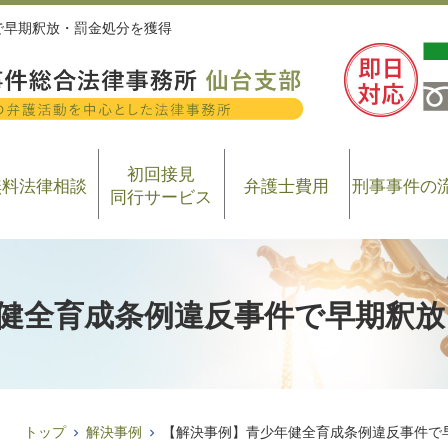
で早期釈放・罰金処分を獲得
初回接見
無料法律相談
弁護士費用
刑事事件の
同行サービス
健全育成条例違反事件で早期釈放
トップ
解決事例
【解決事例】青少年健全育成条例違反事件で