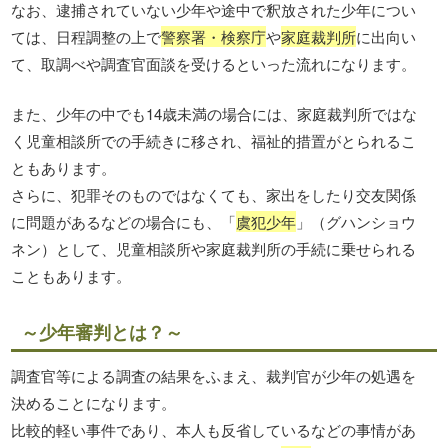
なお、逮捕されていない少年や途中で釈放された少年につい
ては、日程調整の上で
警察署・検察庁
や
家庭裁判所
に出向い
て、取調べや調査官面談を受けるといった流れになります。
また、少年の中でも14歳未満の場合には、家庭裁判所ではな
く児童相談所での手続きに移され、福祉的措置がとられるこ
ともあります。
さらに、犯罪そのものではなくても、家出をしたり交友関係
に問題があるなどの場合にも、「
虞犯少年
」（グハンショウ
ネン）として、児童相談所や家庭裁判所の手続に乗せられる
こともあります。
～少年審判とは？～
調査官等による調査の結果をふまえ、裁判官が少年の処遇を
決めることになります。
比較的軽い事件であり、本人も反省しているなどの事情があ