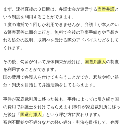
まず、逮捕直後の３日間は、弁護士会が運営する
当番弁護
と
いう制度を利用することができます。
１度の逮捕で１回しか利用できませんが、弁護士が本人のい
る警察署等に面会に行き、無料で今後の刑事手続きや予想さ
れる処分の説明、取調べを受ける際のアドバイスなどをして
くれます。
その後、勾留が付いて身体拘束が続けば、
国選弁護人
の制度
を利用することができます。
国の費用で弁護人を付けてもらうことができ、釈放や軽い処
分・判決を目指して弁護活動をしてもらえます。
事件が家庭裁判所に移った後も、事件によっては引き続き国
の費用で弁護士を付けてもらえます(事件が家庭裁判所に移っ
た後は「
国選付添人
」という呼び方に変わります)。
審判不開始や不処分などの軽い処分・判決を目指して、弁護