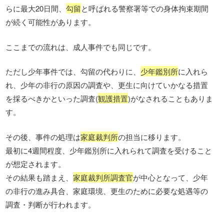
らに最大20日間、
勾留
と呼ばれる警察署等での身体拘束期間
が続く可能性があります。
ここまでの流れは、成人事件でも同じです。
ただし少年事件では、勾留の代わりに、
少年鑑別所
に入れら
れ、少年の非行の原因の調査や、更生に向けていかなる措置
を採るべきかといった調査(
観護措置
)がなされることもありま
す。
その後、事件の処理は
家庭裁判所
の担当に移ります。
最初に4週間程度、少年鑑別所に入れられて調査を受けること
が想定されます。
その結果も踏まえ、
家庭裁判所調査官
が中心となって、少年
の非行の進み具合、家庭環境、更生のために必要な処遇等の
調査・判断が行われます。