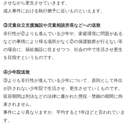
させながら更生させていきます。
成人事件における執行猶予に近いものといえます。
③児童自立支援施設や児童相談所長などへの送致
非行性が②よりも進んでいる少年や、家庭環境に問題がある
などの事情により帰る場所がなく②の保護観察が行えない等
の場合に、福祉施設に住ませつつ、社会の中で生活させ更生
を目指すというものです。
④少年院送致
③よりも非行性が進んでいる少年について、原則として外出
が許されない少年院で生活させ、更生させていくものです。
収容期間は刑法などの法律に書かれた懲役・禁錮の期間に拘
束されません。
事件により異なりますが、平均すると1年ほどと言われていま
す。