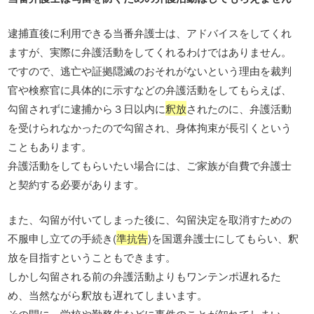
逮捕直後に利用できる当番弁護士は、アドバイスをしてくれ
ますが、実際に弁護活動をしてくれるわけではありません。
ですので、逃亡や証拠隠滅のおそれがないという理由を裁判
官や検察官に具体的に示すなどの弁護活動をしてもらえば、
勾留されずに逮捕から３日以内に
釈放
されたのに、弁護活動
を受けられなかったので勾留され、身体拘束が長引くという
こともあります。
弁護活動をしてもらいたい場合には、ご家族が自費で弁護士
と契約する必要があります。
また、勾留が付いてしまった後に、勾留決定を取消すための
不服申し立ての手続き(
準抗告
)を国選弁護士にしてもらい、釈
放を目指すということもできます。
しかし勾留される前の弁護活動よりもワンテンポ遅れるた
め、当然ながら釈放も遅れてしまいます。
その間に、学校や勤務先などに事件のことが知れてしまい、