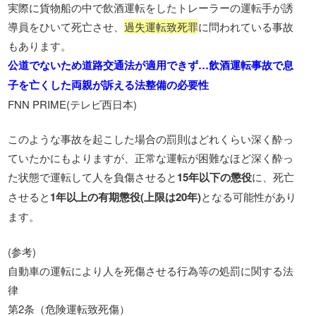
実際に貨物船の中で飲酒運転をしたトレーラーの運転手が誘
導員をひいて死亡させ、
過失運転致死罪
に問われている事故
もあります。
公道でないため道路交通法が適用できず…飲酒運転事故で息
子を亡くした両親が訴える法整備の必要性
FNN PRIME(テレビ西日本)
このような事故を起こした場合の罰則はどれくらい深く酔っ
ていたかにもよりますが、正常な運転が困難なほど深く酔っ
た状態で運転して人を負傷させると
15年以下の懲役
に、死亡
させると
1年以上の有期懲役(上限は20年)
となる可能性があり
ます。
(参考)
自動車の運転により人を死傷させる行為等の処罰に関する法
律
第2条（危険運転致死傷）