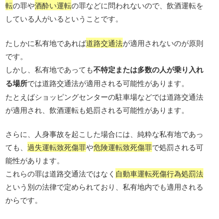
転
の罪や
酒酔い運転
の罪などに問われないので、飲酒運転を
している人がいるということです。
たしかに私有地であれば
道路交通法
が適用されないのが原則
です。
しかし、私有地であっても
不特定または多数の人が乗り入れ
る場所
では道路交通法が適用される可能性があります。
たとえばショッピングセンターの駐車場などでは道路交通法
が適用され、飲酒運転も処罰される可能性があります。
さらに、人身事故を起こした場合には、純粋な私有地であっ
ても、
過失運転致死傷罪
や
危険運転致死傷罪
で処罰される可
能性があります。
これらの罪は道路交通法ではなく
自動車運転死傷行為処罰法
という別の法律で定められており、私有地内でも適用される
からです。