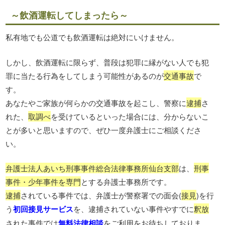
～飲酒運転してしまったら～
私有地でも公道でも飲酒運転は絶対にいけません。
しかし、飲酒運転に限らず、普段は犯罪に縁がない人でも犯
罪に当たる行為をしてしまう可能性があるのが
交通事故
で
す。
あなたやご家族が何らかの交通事故を起こし、警察に
逮捕
さ
れた、
取調べ
を受けているといった場合には、分からないこ
とが多いと思いますので、ぜひ一度弁護士にご相談くださ
い。
弁護士法人あいち刑事事件総合法律事務所仙台支部
は、
刑事
事件・少年事件を専門
とする弁護士事務所です。
逮捕
されている事件では、弁護士が警察署での面会(
接見
)を行
う
初回接見サービス
を、逮捕されていない事件やすでに
釈放
された事件では
無料法律相談
をご利用をお待ちしておりま