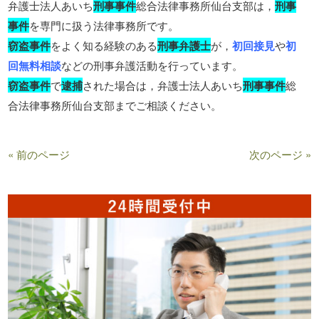
弁護士法人あいち
刑事事件
総合法律事務所仙台支部は，
刑事
事件
を専門に扱う法律事務所です。
窃盗事件
をよく知る経験のある
刑事弁護士
が，
初回接見
や
初
回無料相談
などの刑事弁護活動を行っています。
窃盗事件
で
逮捕
された場合は，弁護士法人あいち
刑事事件
総
合法律事務所仙台支部までご相談ください。
« 前のページ
次のページ »