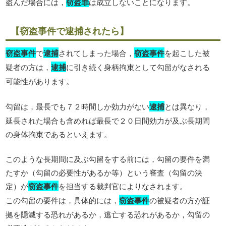
盗んだ場合には，
窃盗罪
は成立しないことになります。
【窃盗事件で逮捕されたら】
窃盗事件
で
逮捕
されてしまった場合，
窃盗事件
を起こした被
疑者の方は，
逮捕
に引き続く身柄拘束として勾留がなされる
可能性があります。
勾留は，最長でも７２時間しか効力がない
逮捕
とは異なり，
延長された場合も含めれば最長で２０日間効力が及ぶ長期間
の身体拘束であるといえます。
このような長期間に及ぶ勾留をする前には，勾留の要件を満
たすか（勾留の必要性があるか等）という審査（勾留の決
定）が
窃盗事件
を担当する裁判官によりなされます。
この勾留の要件は，具体的には，
窃盗事件
の被疑者の方が証
拠を隠滅する恐れがあるか，逃亡する恐れがあるか，勾留の