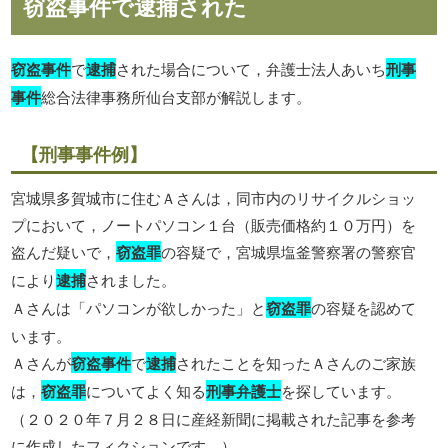
窃盗事件で逮捕された
窃盗事件
で
逮捕
された場合について，弁護士法人あいち
刑事
事件
総合法律事務所仙台支部が解説します。
【刑事事件例】
宮城県多賀城市に住むＡさんは，同市内のリサイクルショッ
プにおいて，ノートパソコン１台（販売価格約１０万円）を
盗んだ疑いで，
窃盗罪
の容疑で，宮城県塩釜警察署の警察官
により
逮捕
されました。
Ａさんは「パソコンが欲しかった」と
窃盗罪
の容疑を認めて
います。
Ａさんが
窃盗事件
で
逮捕
されたことを知ったＡさんのご家族
は，
窃盗罪
についてよく知る
刑事弁護士
を探しています。
（２０２０年７月２８日に産経新聞に掲載された記事を参考
に作成したフィクションです。）