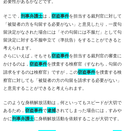
必要性があるかなどです。
そこで，
刑事弁護士
は，
窃盗事件
を担当する裁判官に対して
「被疑者の方を勾留する必要がない」と意見したり，一度勾
留決定がなされた場合には「その勾留には不服だ」として勾
留決定に対する不服申立て（準抗告）をすることができると
考えられます。
さらにいえば，そもそも
窃盗事件
を担当する裁判官の審査に
かけるのは，
窃盗事件
を捜査する検察官（すなわち，勾留の
請求をするのは検察官）ですが，この
窃盗事件
を捜査する検
察官に対しても「被疑者の方の勾留を請求する必要がない」
と意見することができると考えられます。
このような身柄解放活動は，何といってもスピードが大切で
あるため，
窃盗事件
で
逮捕
されてしまった場合には，すみや
かに
刑事弁護士
に身柄解放活動を依頼することが大切です。