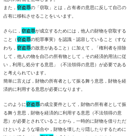
また，
窃盗罪
の「窃取」とは，占有者の意思に反して自己の
占有に移転させることをいいます。
さらに，
窃盗罪
が成立するためには，他人の財物を窃取する
こと（
窃盗罪
の犯罪事実）を認識・認容していること（すな
わち，
窃盗罪
の故意があること）に加えて，「権利者を排除
して，他人の物を自己の所有物として，その経済的用法に従
い，利用し処分する意思」（不法領得の意思）が必要である
と考えられています。
簡単に言えば，財物の所有者として振る舞う意思，財物を経
済的に利用する意思が必要になります。
このように
窃盗罪
の成立要件として，財物の所有者として振
る舞う意思，財物を経済的に利用する意思（不法領得の意
思）が必要とされていることから，一時的に財物を借りただ
けというような場合や，財物を壊したり隠したりするために