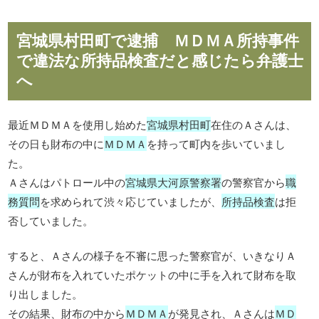
宮城県村田町で逮捕 ＭＤＭＡ所持事件
で違法な所持品検査だと感じたら弁護士
へ
最近ＭＤＭＡを使用し始めた
宮城県村田町
在住のＡさんは、
その日も財布の中に
ＭＤＭＡ
を持って町内を歩いていまし
た。
Ａさんはパトロール中の
宮城県大河原警察署
の警察官から
職
務質問
を求められて渋々応じていましたが、
所持品検査
は拒
否していました。
すると、Ａさんの様子を不審に思った警察官が、いきなりＡ
さんが財布を入れていたポケットの中に手を入れて財布を取
り出しました。
その結果、財布の中から
ＭＤＭＡ
が発見され、Ａさんは
ＭＤ