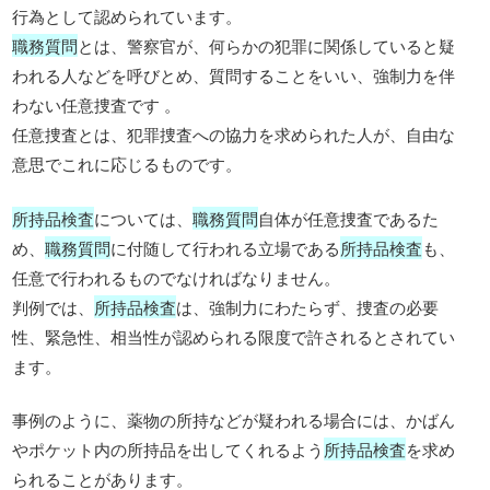
行為として認められています。
職務質問
とは、警察官が、何らかの犯罪に関係していると疑
われる人などを呼びとめ、質問することをいい、強制力を伴
わない任意捜査です 。
任意捜査とは、犯罪捜査への協力を求められた人が、自由な
意思でこれに応じるものです。
所持品検査
については、
職務質問
自体が任意捜査であるた
め、
職務質問
に付随して行われる立場である
所持品検査
も、
任意で行われるものでなければなりません。
判例では、
所持品検査
は、強制力にわたらず、捜査の必要
性、緊急性、相当性が認められる限度で許されるとされてい
ます。
事例のように、薬物の所持などが疑われる場合には、かばん
やポケット内の所持品を出してくれるよう
所持品検査
を求め
られることがあります。