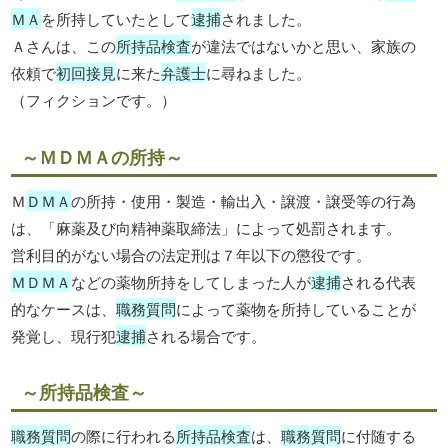
ＭＡ
を所持していたとして
逮捕
されました。
Ａさんは、この
所持品検査
が違法ではないかと思い、家族の
依頼で
初回接見
に来た
弁護士
に尋ねました。
（フィクションです。）
～ＭＤＭＡの所持～
Ｍ
ＤＭＡ
の所持・使用・製造・輸出入・譲渡・譲受等の行為
は、「麻薬及び向精神薬取締法」によって処罰されます。
営利目的がない場合の法定刑は７年以下の懲役です。
ＭＤＭＡ
などの薬物所持をしてしまった人が
逮捕
される代表
的なケースは、
職務質問
によって薬物を所持していることが
発覚し、現行犯
逮捕
される場合です。
～所持品検査～
職務質問
の際に行われる
所持品検査
は、
職務質問
に付随する