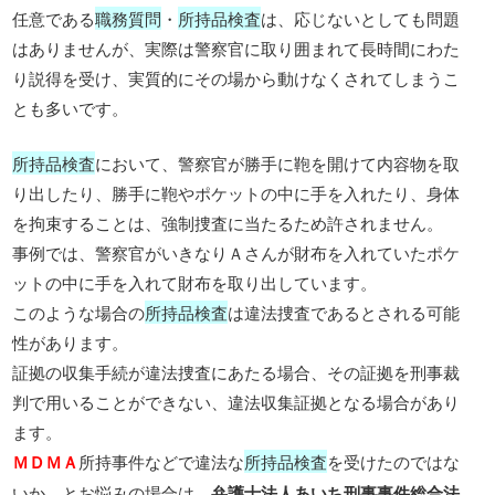
任意である
職務質問
・
所持品検査
は、応じないとしても問題
はありませんが、実際は警察官に取り囲まれて長時間にわた
り説得を受け、実質的にその場から動けなくされてしまうこ
とも多いです。
所持品検査
において、警察官が勝手に鞄を開けて内容物を取
り出したり、勝手に鞄やポケットの中に手を入れたり、身体
を拘束することは、強制捜査に当たるため許されません。
事例では、警察官がいきなりＡさんが財布を入れていたポケ
ットの中に手を入れて財布を取り出しています。
このような場合の
所持品検査
は違法捜査であるとされる可能
性があります。
証拠の収集手続が違法捜査にあたる場合、その証拠を刑事裁
判で用いることができない、違法収集証拠となる場合があり
ます。
ＭＤＭＡ
所持事件などで違法な
所持品検査
を受けたのではな
いか、とお悩みの場合は、
弁護士法人あいち刑事事件総合法