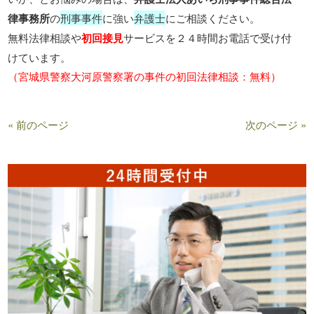
律事務所
の
刑事事件
に強い
弁護士
にご相談ください。
無料法律相談や
初回接見
サービスを２４時間お電話で受け付
けています。
（宮城県警察大河原警察署の事件の初回法律相談：無料）
« 前のページ
次のページ »