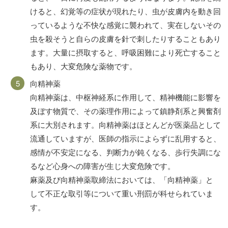
けると、幻覚等の症状が現れたり、虫が皮膚内を動き回
っているような不快な感覚に襲われて、実在しないその
虫を殺そうと自らの皮膚を針で刺したりすることもあり
ます。大量に摂取すると、呼吸困難により死亡すること
もあり、大変危険な薬物です。
向精神薬
向精神薬は、中枢神経系に作用して、精神機能に影響を
及ぼす物質で、その薬理作用によって鎮静剤系と興奮剤
系に大別されます。向精神薬はほとんどが医薬品として
流通していますが、医師の指示によらずに乱用すると、
感情が不安定になる、判断力が鈍くなる、歩行失調にな
るなど心身への障害が生じ大変危険です。
麻薬及び向精神薬取締法においては、「向精神薬」と
して不正な取引等について重い刑罰が科せられていま
す。