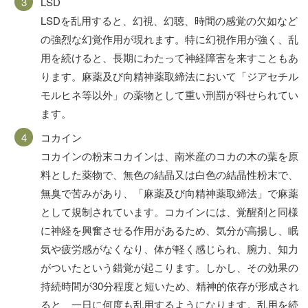
LSD
LSDを乱用すると、幻視、幻聴、時間の感覚の欠如など
の強烈な幻覚作用が現れます。特に幻視作用が強く、乱
用を続けると、長期にわたって神経障害を来すこともあ
ります。麻薬及び向精神薬取締法において「ジアセチル
モルヒネ等以外」の薬物として重い刑罰が科せられてい
ます。
コカイン
コカインの粉末コカインは、南米産のコカの木の葉を原
料とした薬物で、無色の結晶又は白色の結晶性粉末で、
無臭で苦みがあり、「麻薬及び向精神薬取締法」で麻薬
として規制されています。コカインには、覚醒剤と同様
に神経を興奮させる作用があるため、気分が高揚し、眠
気や疲労感がなくなり、体が軽く感じられ、腕力、知力
がついたという錯覚が起こります。しかし、その効果の
持続時間が30分程度と短いため、精神的依存が形成され
ると、一日に何度も乱用するようになります。乱用を続