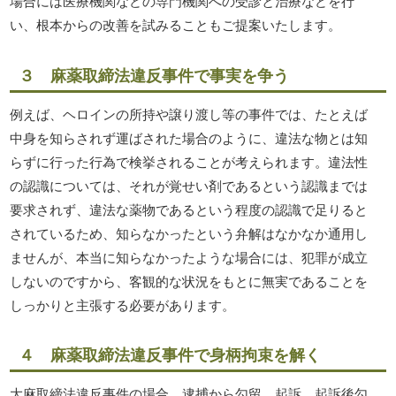
場合には医療機関などの専門機関への受診と治療などを行
い、根本からの改善を試みることもご提案いたします。
３ 麻薬取締法違反事件で事実を争う
例えば、ヘロインの所持や譲り渡し等の事件では、たとえば
中身を知らされず運ばされた場合のように、違法な物とは知
らずに行った行為で検挙されることが考えられます。違法性
の認識については、それが覚せい剤であるという認識までは
要求されず、違法な薬物であるという程度の認識で足りると
されているため、知らなかったという弁解はなかなか通用し
ませんが、本当に知らなかったような場合には、犯罪が成立
しないのですから、客観的な状況をもとに無実であることを
しっかりと主張する必要があります。
４ 麻薬取締法違反事件で身柄拘束を解く
大麻取締法違反事件の場合、逮捕から勾留、起訴、起訴後勾