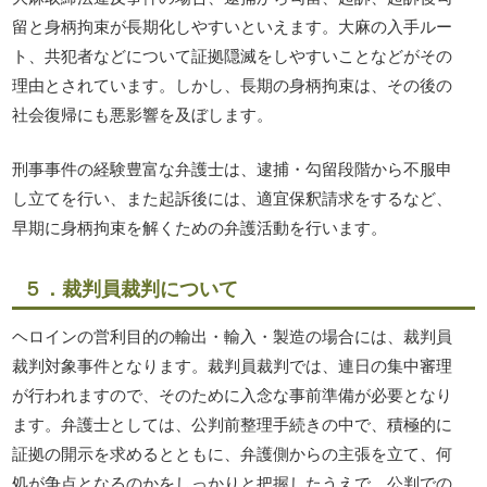
留と身柄拘束が長期化しやすいといえます。大麻の入手ルー
ト、共犯者などについて証拠隠滅をしやすいことなどがその
理由とされています。しかし、長期の身柄拘束は、その後の
社会復帰にも悪影響を及ぼします。
刑事事件の経験豊富な弁護士は、逮捕・勾留段階から不服申
し立てを行い、また起訴後には、適宜保釈請求をするなど、
早期に身柄拘束を解くための弁護活動を行います。
５．裁判員裁判について
ヘロインの営利目的の輸出・輸入・製造の場合には、裁判員
裁判対象事件となります。裁判員裁判では、連日の集中審理
が行われますので、そのために入念な事前準備が必要となり
ます。弁護士としては、公判前整理手続きの中で、積極的に
証拠の開示を求めるとともに、弁護側からの主張を立て、何
処が争点となるのかをしっかりと把握したうえで、公判での