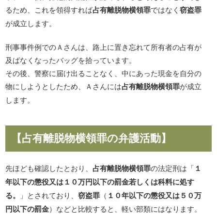
るため、これを領得すれば
占有離脱物横領罪
ではなく
窃盗罪
が成立します。
刑事事件例でのＡさんは、路上に置き忘れて所有者の占有が
及ばなくなったバッグを拾っています。
その後、警察に届け出ることなく、中にあった現金を自分の
物にしようとしたため、Ａさんには
占有離脱物横領罪
が成立
します。
【占有離脱物横領罪の弁護活動】
先ほども確認したとおり、
占有離脱物横領罪
の法定刑は「
１
年以下の懲役又は１０万円以下の罰金若しくは科料に処す
る。
」とされており、
窃盗罪
（
１０年以下の懲役又は５０万
円以下の罰金
）などと比較すると、軽い部類にはなります。