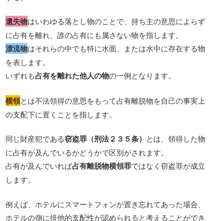
遺失物
はいわゆる落とし物のことで、持ち主の意思によらず
に占有を離れ、誰の占有にも属さない物を指します。
漂流物
はそれらの中でも特に水面、または水中に存在する物
を表します。
いずれも
占有を離れた他人の物
の一例となります。
横領
とは不法領得の意思をもって占有離脱物を自己の事実上
の支配下に置くことを指します。
同じ財産犯である
窃盗罪（刑法２３５条）
とは、領得した物
に占有が及んでいるかどうかで区別がされます。
占有が及んでいれば
占有離脱物横領罪
ではなく窃盗罪が成立
します。
例えば、ホテルにスマートフォンが置き忘れてあった場合、
ホテルの側に排他的支配性が認められると考えることができ