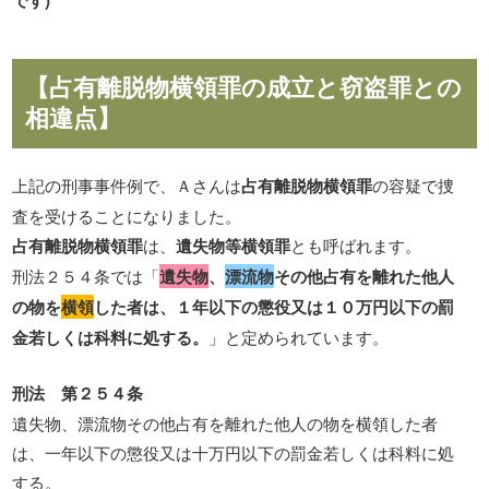
です)
【占有離脱物横領罪の成立と窃盗罪との
相違点】
上記の刑事事件例で、Ａさんは
占有離脱物横領罪
の容疑で捜
査を受けることになりました。
占有離脱物横領罪
は、
遺失物等横領罪
とも呼ばれます。
刑法２５４条では「
遺失物
、
漂流物
その他占有を離れた他人
の物を
横領
した者は、１年以下の懲役又は１０万円以下の罰
金若しくは科料に処する。
」と定められています。
刑法 第２５４条
遺失物、漂流物その他占有を離れた他人の物を横領した者
は、一年以下の懲役又は十万円以下の罰金若しくは科料に処
する。