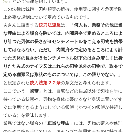
法
」という法律を指しています。
この法律は銃砲、刀剣類等の所持、使用等に関する危害予防
上必要な規制について定めているものです。
Ａさんに該当する
銃刀法違反
は、「
何人も、業務その他正当
な理由による場合を除いては、内閣府令で定めるところによ
り計つた刃体の長さが６センチメートルをこえる刃物を携帯
してはならない。ただし、内閣府令で定めるところにより計
つた刃体の長さが８センチメートル以下のはさみ若しくは折
りたたみ式のナイフ又はこれらの刃物以外の刃物で、政令で
定める種類又は形状のものについては、この限りでない。
」
と規定された
銃刀法第２２条
の条文だと考えられます。
ここでいう「
携帯
」とは、自宅などの住居以外で刃物を手に
持っている状態や、刃物を身体に帯びるなど身辺に置いてす
ぐに使用できるようにしている状態（かつその状態が持続し
ている）を意味します。
業務ではない場合の「
正当な理由
」には、刃物の購入や修理
のために持ち歩いている、キャンプで使用するために持ち歩