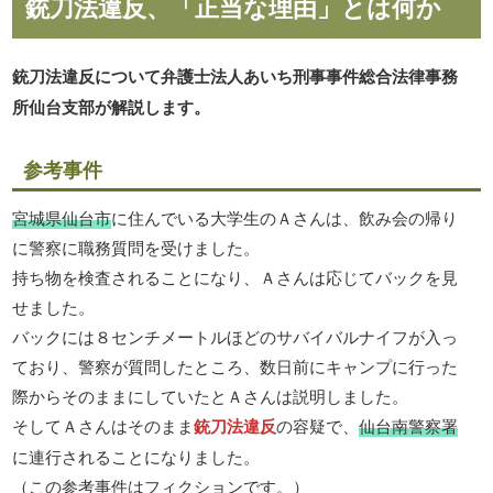
銃刀法違反、「正当な理由」とは何か
銃刀法違反について弁護士法人あいち刑事事件総合法律事務
所仙台支部が解説します。
参考事件
宮城県仙台市
に住んでいる大学生のＡさんは、飲み会の帰り
に警察に職務質問を受けました。
持ち物を検査されることになり、Ａさんは応じてバックを見
せました。
バックには８センチメートルほどのサバイバルナイフが入っ
ており、警察が質問したところ、数日前にキャンプに行った
際からそのままにしていたとＡさんは説明しました。
そしてＡさんはそのまま
銃刀法違反
の容疑で、
仙台南警察署
に連行されることになりました。
（この参考事件はフィクションです。）