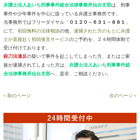
弁護士法人あいち刑事事件総合法律事務所仙台支部
は、刑事
事件や少年事件を中心に扱っている弁護士事務所です。
当事務所ではフリーダイヤル「
０１２０－６３１－８８１
」
にて、
初回無料の法律相談
の他、
逮捕された方のもとに弁護
士が直接赴く初回接見サービス
のご予約を、２４時間体制で
受け付けております。
銃刀法違反
の疑いで事件を起こしてしまった方、またはご家
族が逮捕されてしまった方は、
弁護士法人あいち刑事事件総
合法律事務所仙台支部
へ、是非、ご相談ください。
« 前のページ
次のページ »