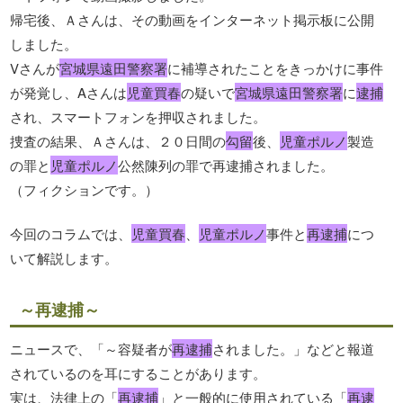
帰宅後、Ａさんは、その動画をインターネット掲示板に公開
しました。
Vさんが
宮城県遠田警察署
に補導されたことをきっかけに事件
が発覚し、Aさんは
児童買春
の疑いで
宮城県遠田警察署
に
逮捕
され、スマートフォンを押収されました。
捜査の結果、Ａさんは、２０日間の
勾留
後、
児童ポルノ
製造
の罪と
児童ポルノ
公然陳列の罪で再逮捕されました。
（フィクションです。）
今回のコラムでは、
児童買春
、
児童ポルノ
事件と
再逮捕
につ
いて解説します。
～再逮捕～
ニュースで、「～容疑者が
再逮捕
されました。」などと報道
されているのを耳にすることがあります。
実は、法律上の「
再逮捕
」と一般的に使用されている「
再逮