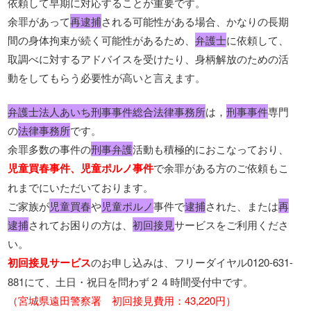
依頼して早期に対応することが重要です。
余罪があって
再逮捕
される可能性がある場合、かなりの長期
間の身体拘束が続く可能性があるため、
弁護士
に依頼して、
取調べに対するアドバイスを受けたり、身柄解放のための活
動をしてもらう必要性が高いと言えます。
弁護士法人あいち刑事事件総合法律事務所
は，
刑事事件
専門
の
法律事務所
です。
余罪多数の事件の
刑事弁護
活動も積極的におこなっており、
児童買春事件、児童ポルノ事件
で余罪がある方のご依頼もこ
れまでにいただいております。
ご家族が
児童買春
や
児童ポルノ
事件で
逮捕
された、または
再
逮捕
されてお困りの方は、
初回接見
サービスをご利用くださ
い。
初回接見サービス
のお申し込みは、フリーダイヤル0120-631-
881にて、土日・祝日を問わず２４時間受付中です。
（宮城県遠田警察署 初回接見費用：43,220円）