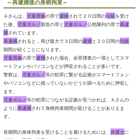
～再逮捕後の身柄拘束～
Ａさんは、
児童買春
の罪で
逮捕
されて２０日間の
勾留
を受け
た後、
児童ポルノ
製造の罪と
児童ポルノ
公然陳列の罪で
再逮
捕
されています。
再逮捕
されると，再び最大で３日間の
逮捕
と２０日間の
勾留
期間が続くことになります。
児童買春
の罪で
逮捕
された場合、余罪捜査の一環としてスマ
ートフォンやパソコンなどが押収されることが多いです。
警察は、
児童ポルノ
等の犯罪に繋がる証拠がスマートフォン
やパソコンなどに残っていないかどうか調べるために押収し
ます。
児童ポルノ
等の犯罪につながる証拠が見つかれば、Ａさんの
ように
再逮捕
されて身柄拘束期間が延びることがありえま
す。
長期間の身体拘束を受けることを避けるためには、
弁護士
に