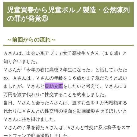
児童買春から児童ポルノ製造・公然陳列
の罪が発覚⑤
～前回からの流れ～
Ａさんは、出会い系アプリで女子高校生Ｖさん（１６歳）と
知り合いました。
Ｖさんが「今年の春に高校２年生になった」と話していたた
め、Ａさんは，Ｖさんの年齢を１６歳か１７歳だろうと思い
ましたが、Ｖさんと
援助交際
をしたいと考えて、Ｖさんに３
万円を渡す代わりに性交することを約束しました。
当日、Ｖさんと会ったＡさんは、渡すお金を１万円増額する
代わりにＶさんとの性交時の場面を動画撮影させてほしいと
Ｖさんに持ち掛けました。
Ｖさんの了承を得たＡさんは、Vさんと性交に及ぶ様子をスマ
ートフォンで動画撮影しました。