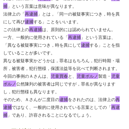
捕
」という言葉は意味が異なります。
法律上の「
再逮捕
」とは，「同一の被疑事実につき，時を異
にして再び
逮捕
する」ことをいいます。
この法律上の
再逮捕
は、原則的には認められていません。
一方、一般的に使用されている「
再逮捕
」という言葉は、
「異なる被疑事実につき，時を異にして
逮捕
する」ことを指
していることが多いです。
異なる被疑事実かどうかは，罪名はもちろん，犯行時期・場
所，被害者，犯行態様，保護法益等を比べて判断されます。
今回の事例のＡさんは、
児童買春
と、
児童ポルノ
製造・
児童
ポルノ
公然陳列の被害者は同じですが，罪名が異なります
し，犯行態様も異なります。
そのため、Ａさんが二度目の
逮捕
をされたのは、法律上の
再
逮捕
ではなく、一般的に使用されている言葉としての「
再逮
捕
」であり、許容されることになるでしょう。