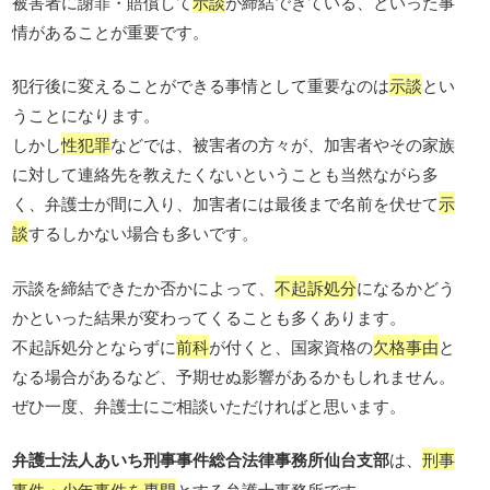
被害者に謝罪・賠償して
示談
が締結できている、といった事
情があることが重要です。
犯行後に変えることができる事情として重要なのは
示談
とい
うことになります。
しかし
性犯罪
などでは、被害者の方々が、加害者やその家族
に対して連絡先を教えたくないということも当然ながら多
く、弁護士が間に入り、加害者には最後まで名前を伏せて
示
談
するしかない場合も多いです。
示談を締結できたか否かによって、
不起訴処分
になるかどう
かといった結果が変わってくることも多くあります。
不起訴処分とならずに
前科
が付くと、国家資格の
欠格事由
と
なる場合があるなど、予期せぬ影響があるかもしれません。
ぜひ一度、弁護士にご相談いただければと思います。
弁護士法人あいち刑事事件総合法律事務所仙台支部
は、
刑事
事件・少年事件を専門
とする弁護士事務所です。