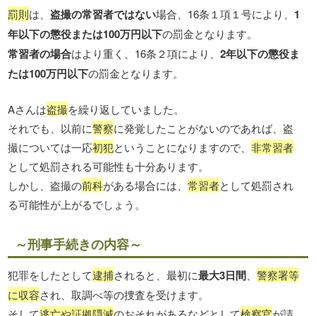
罰則
は、
盗撮の常習者ではない
場合、16条１項１号により、
1
年以下の懲役または100万円以下
の罰金となります。
常習者の場合
はより重く、16条２項により、
2年以下の懲役ま
たは100万円以下
の罰金となります。
Aさんは
盗撮
を繰り返していました。
それでも、以前に
警察
に発覚したことがないのであれば、盗
撮については一応
初犯
ということになりますので、
非常習者
として処罰される可能性も十分あります。
しかし、盗撮の
前科
がある場合には、
常習者
として処罰され
る可能性が上がるでしょう。
～刑事手続きの内容～
犯罪をしたとして
逮捕
されると、最初に
最大3日間
、
警察署等
に収容
され、取調べ等の捜査を受けます。
そして
逃亡や証拠隠滅
のおそれがあるなどとして
検察官
が請