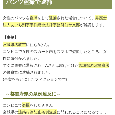
パンツ盗撮で逮捕
女性のパンツを
盗撮
をして
逮捕
された場合について、
弁護士
法人あいち刑事事件総合法律事務所仙台支部
が解説します。
【事例】
宮城県名取市
に住むAさん。
コンビニで女性のスカート内をスマホで盗撮したところ、女
性に気付かれました。
すぐに警察に通報され、Aさんは駆け付けた
宮城県岩沼警察署
の警察官に逮捕されました。
(事実をもとにしたフィクションです)
～都道府県の条例違反に～
コンビニで
盗撮
をしたＡさん
宮城県の
迷惑行為防止条例違反
に問われることになるでしょ