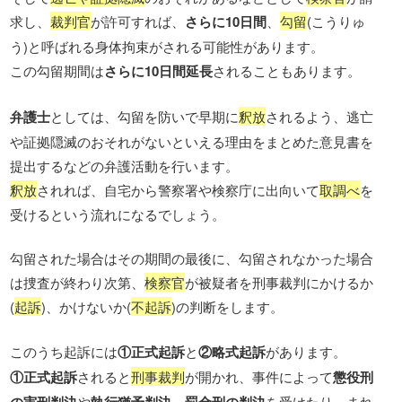
求し、
裁判官
が許可すれば、
さらに10日間
、
勾留
(こうりゅ
う)と呼ばれる身体拘束がされる可能性があります。
この勾留期間は
さらに10日間延長
されることもあります。
弁護士
としては、勾留を防いで早期に
釈放
されるよう、逃亡
や証拠隠滅のおそれがないといえる理由をまとめた意見書を
提出するなどの弁護活動を行います。
釈放
されれば、自宅から警察署や検察庁に出向いて
取調べ
を
受けるという流れになるでしょう。
勾留された場合はその期間の最後に、勾留されなかった場合
は捜査が終わり次第、
検察官
が被疑者を刑事裁判にかけるか
(
起訴
)、かけないか(
不起訴
)の判断をします。
このうち起訴には
①正式起訴
と
②略式起訴
があります。
①正式起訴
されると
刑事裁判
が開かれ、事件によって
懲役刑
の実刑判決
や
執行猶予判決
、
罰金刑の判決
を受けたり、まれ