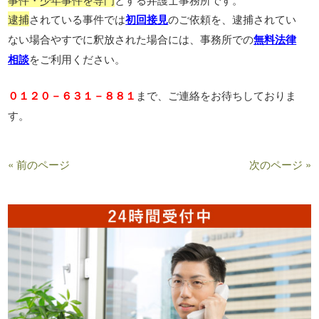
逮捕
されている事件では
初回接見
のご依頼を、逮捕されてい
ない場合やすでに釈放された場合には、事務所での
無料法律
相談
をご利用ください。
０１２０－６３１－８８１
まで、ご連絡をお待ちしておりま
す。
« 前のページ
次のページ »