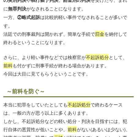
に
無罪判決
がなされることになります。
一方、
②略式起訴
は比較的軽い事件でなされることが多いで
す。
法廷での刑事裁判は開かれず、簡単な手続で
罰金
を納付して
終わるということになります。
さらに、より軽い事件などでは検察官が
不起訴処分
として、
前科
も付かずに刑事手続が終わる場合があります。
今回は大目に見てもらうということです。
～前科を防ぐ～
本当に犯罪をしていたとしても
不起訴処分
で終わるケース
は、一般の方が思う以上に多くあります。
しか
し、不起訴処分など
の軽い処分・判決を目指すには、犯
行自体の悪質性が低いことや、
前科
がない(あるいは少ない)、