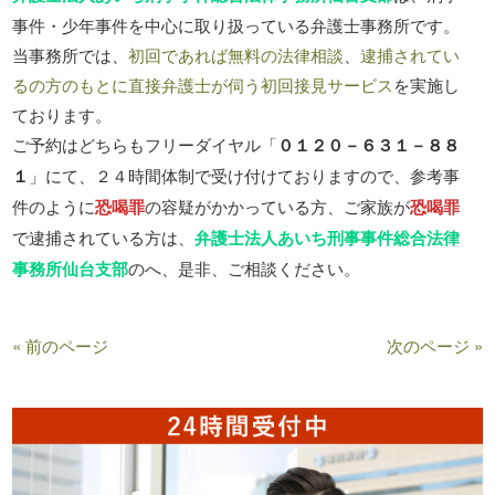
事件・少年事件を中心に取り扱っている弁護士事務所です。
当事務所では、
初回であれば無料の法律相談
、
逮捕されてい
るの方のもとに直接弁護士が伺う初回接見サービス
を実施し
ております。
ご予約はどちらもフリーダイヤル「
０１２０－６３１－８８
１
」にて、２４時間体制で受け付けておりますので、参考事
件のように
恐喝罪
の容疑がかかっている方、ご家族が
恐喝罪
で逮捕されている方は、
弁護士法人あいち刑事事件総合法律
事務所仙台支部
のへ、是非、ご相談ください。
« 前のページ
次のページ »