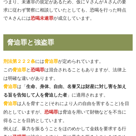
つまり、未遂罪の規定があるため、仮にＶさんがＡさんの要
求に従わず警察に相談していたとしても、恐喝を行った時点
でＡさんには
恐喝未遂罪
が成立しています。
脅迫罪と強盗罪
刑法第２２２条
には
脅迫罪
が定められています。
この
脅迫罪
と
恐喝罪
は混合されることもありますが、法律上
は明確な違いがあります。
脅迫罪
は「
生命、身体、自由、名誉又は財産に対し害を加え
る旨を告知して人を脅迫した者
」に適用されます。
脅迫罪
は人を脅すこと(それにより人の自由を害すること)を目
的としていますが、
恐喝罪
は脅迫を用いて財物などを不当に
得ることを目的としています。
例えば、暴力を振るうことをほのめかして金銭を要求する行