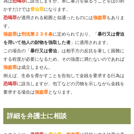
為は
恐喝罪
に該当しますが、単に暴力を振るうことをほのめ
かすだけでは
脅迫罪
になります。
恐喝罪
が適用される範囲と似通ったものには
強盗罪
もありま
す。
強盗罪
は
刑法第２３６条
に定められており、「
暴行又は脅迫
を用いて他人の財物を強取した者
」に適用されます。
この場合の「
暴行又は脅迫
」は相手方の反抗を著しく困難に
する程度が必要になるため、その強度に満たないのであれば
強盗罪
は成立しません。
例えば、生命を脅かすことを告知して金銭を要求する行為は
恐喝罪
に該当しますが、包丁などの刃物を示しながら金銭を
要求する場合は
強盗罪
となります。
詳細を弁護士に相談