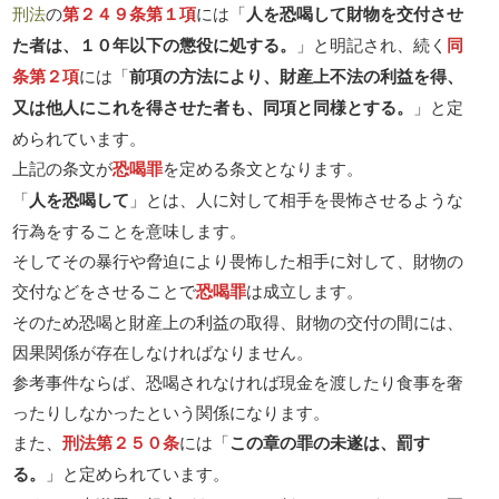
刑法
の
第２４９条第１項
には「
人を恐喝して財物を交付させ
た者は、１０年以下の懲役に処する。
」と明記され、続く
同
条第２項
には「
前項の方法により、財産上不法の利益を得、
又は他人にこれを得させた者も、同項と同様とする。
」と定
められています。
上記の条文が
恐喝罪
を定める条文となります。
「
人を恐喝して
」とは、人に対して相手を畏怖させるような
行為をすることを意味します。
そしてその暴行や脅迫により畏怖した相手に対して、財物の
交付などをさせることで
恐喝罪
は成立します。
そのため恐喝と財産上の利益の取得、財物の交付の間には、
因果関係が存在しなければなりません。
参考事件ならば、恐喝されなければ現金を渡したり食事を奢
ったりしなかったという関係になります。
また、
刑法第２５０条
には「
この章の罪の未遂は、罰す
る。
」と定められています。