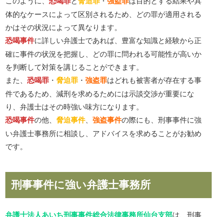
このように、
恐喝罪
と
脅迫罪
・
強盗罪
は目的とする結果や具
体的なケースによって区別されるため、どの罪が適用される
かはその状況によって異なります。
恐喝事件
に詳しい弁護士であれば、豊富な知識と経験から正
確に事件の状況を把握し、どの罪に問われる可能性が高いか
を判断して対策を講じることができます。
また、
恐喝罪
・
脅迫罪
・
強盗罪
はどれも被害者が存在する事
件であるため、減刑を求めるためには示談交渉が重要にな
り、弁護士はその時強い味方になります。
恐喝事件
の他、
脅迫事件
、
強盗事件
の際にも、刑事事件に強
い弁護士事務所に相談し、アドバイスを求めることがお勧め
です。
刑事事件に強い弁護士事務所
弁護士法人あいち刑事事件総合法律事務所仙台支部
は、刑事