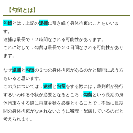
【勾留とは】
勾留
とは，上記の
逮捕
に引き続く身体拘束のことをいいま
す。
逮捕は最長で７２時間なされる可能性があります。
これに対して，勾留は最長で２０日間なされる可能性があり
ます。
なぜ
逮捕
と
勾留
の２つの身体拘束があるのかと疑問に思う方
もいると思います。
この点については，
逮捕
と
勾留
をする際には，裁判所が発行
するいわゆる令状が必要となるところ，
勾留
という長期の身
体拘束をする際に再度令状を必要とすることで，不当に長期
間の身体拘束がなされないように審理・配慮しているのだと
考えられます。