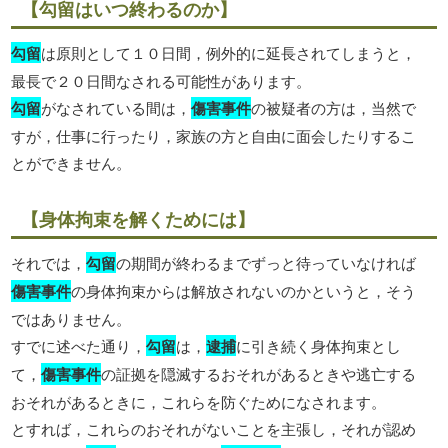
【勾留はいつ終わるのか】
勾留
は原則として１０日間，例外的に延長されてしまうと，
最長で２０日間なされる可能性があります。
勾留
がなされている間は，
傷害事件
の被疑者の方は，当然で
すが，仕事に行ったり，家族の方と自由に面会したりするこ
とができません。
【身体拘束を解くためには】
それでは，
勾留
の期間が終わるまでずっと待っていなければ
傷害事件
の身体拘束からは解放されないのかというと，そう
ではありません。
すでに述べた通り，
勾留
は，
逮捕
に引き続く身体拘束とし
て，
傷害事件
の証拠を隠滅するおそれがあるときや逃亡する
おそれがあるときに，これらを防ぐためになされます。
とすれば，これらのおそれがないことを主張し，それが認め