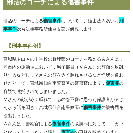
部活のコーチによる傷害事件
部活のコーチによる
傷害事件
について，弁護士法人あいち
刑
事事件
総合法律事務所仙台支部が解説します。
【刑事事件例】
宮城県太白区の中学校の野球部のコーチを務めるＡさんは，
同市内の運動場において，男子部員（Ｖさん）の顔面を足蹴
りするなどし，Ｖさんの顔を赤く腫れさせるなど怪我を負わ
せたとして，宮城県仙台南警察署の警察官により，
傷害罪
の
容疑で逮捕されてしまいました。
Ｖさんの顔が赤く腫れているのを不審に思った保護者がＶさ
んから話を聞き，宮城県仙台南警察署に
傷害事件
の被害届を
提出しました。
Ａさんは，警察官による
傷害事件
の取調べに対して，「カッ
となってしまった」と話し，
傷害罪
の容疑を認めています。