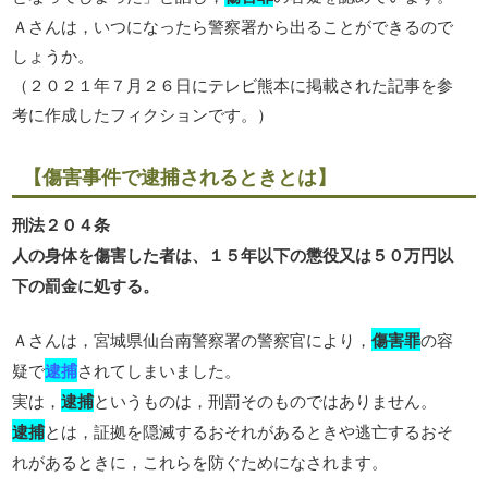
Ａさんは，いつになったら警察署から出ることができるので
しょうか。
（２０２１年７月２６日にテレビ熊本に掲載された記事を参
考に作成したフィクションです。）
【傷害事件で逮捕されるときとは】
刑法２０４条
人の身体を傷害した者は、１５年以下の懲役又は５０万円以
下の罰金に処する。
Ａさんは，宮城県仙台南警察署の警察官により，
傷害罪
の容
疑で
逮捕
されてしまいました。
実は，
逮捕
というものは，刑罰そのものではありません。
逮捕
とは，証拠を隠滅するおそれがあるときや逃亡するおそ
れがあるときに，これらを防ぐためになされます。