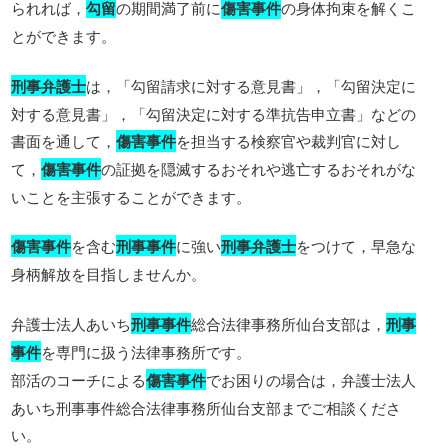
られれば，
勾留
の期間満了前に
傷害事件
の身体拘束を解くこ
とができます。
刑事弁護士
は，「勾留請求に対する意見書」，「勾留決定に
対する意見書」，「勾留決定に対する準抗告申立書」などの
書面を通して，
傷害事件
を担当する検察官や裁判官に対し
て，
傷害事件
の証拠を隠滅するおそれや逃亡するおそれがな
いことを主張することができます。
傷害事件
を含む
刑事事件
に強い
刑事弁護士
をつけて，早急な
身柄解放を目指しませんか。
弁護士法人あいち
刑事事件
総合法律事務所仙台支部は，
刑事
事件
を専門に扱う法律事務所です。
部活のコーチによる
傷害事件
でお困りの場合は，弁護士法人
あいち刑事事件総合法律事務所仙台支部までご相談くださ
い。