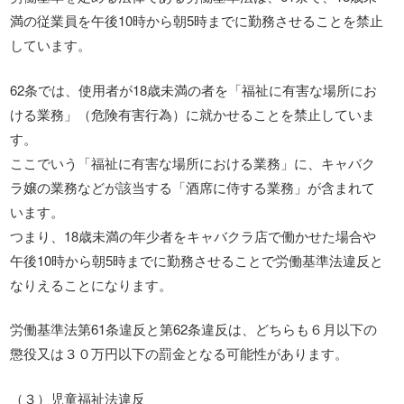
満の従業員を午後10時から朝5時までに勤務させることを禁止
しています。
62条では、使用者が18歳未満の者を「福祉に有害な場所にお
ける業務」（危険有害行為）に就かせることを禁止していま
す。
ここでいう「福祉に有害な場所における業務」に、キャバク
ラ嬢の業務などが該当する「酒席に侍する業務」が含まれて
います。
つまり、18歳未満の年少者をキャバクラ店で働かせた場合や
午後10時から朝5時までに勤務させることで労働基準法違反と
なりえることになります。
労働基準法第61条違反と第62条違反は、どちらも６月以下の
懲役又は３０万円以下の罰金となる可能性があります。
（３）児童福祉法違反