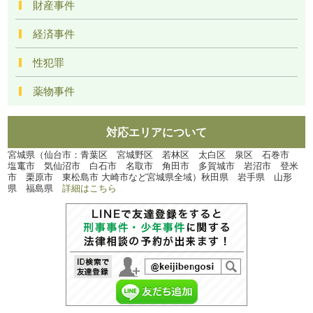
財産事件
経済事件
性犯罪
薬物事件
対応エリアについて
宮城県（仙台市：青葉区 宮城野区 若林区 太白区 泉区 石巻市
塩竃市 気仙沼市 白石市 名取市 角田市 多賀城市 岩沼市 登米
市 栗原市 東松島市 大崎市など宮城県全域）秋田県 岩手県 山形
県 福島県
詳細はこちら