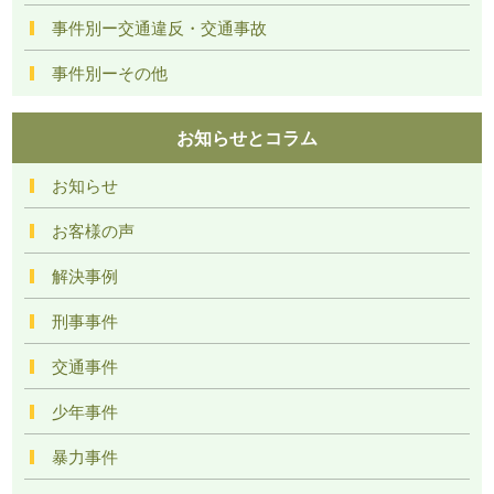
事件別ー交通違反・交通事故
事件別ーその他
お知らせとコラム
お知らせ
お客様の声
解決事例
刑事事件
交通事件
少年事件
暴力事件