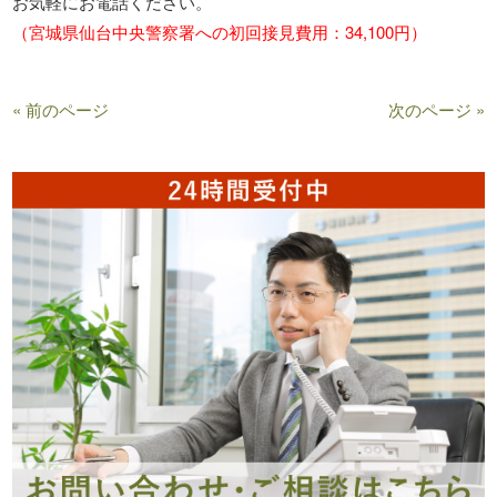
お気軽にお電話ください。
（宮城県仙台中央警察署への初回接見費用：34,100円）
« 前のページ
次のページ »