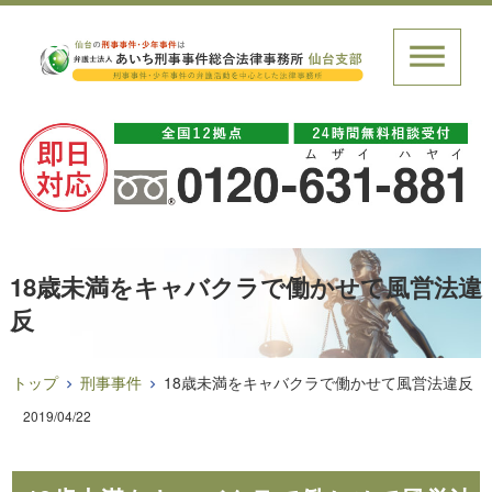
18歳未満をキャバクラで働かせて風営法違
反
トップ
刑事事件
18歳未満をキャバクラで働かせて風営法違反
2019/04/22