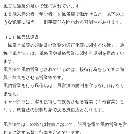
風営法違反の疑いで逮捕されています。
１８歳未満の者（年少者）を風俗店で働かせると、以下のよ
うな犯罪に該当し、刑事責任を問われる可能性があります。
（１）風営法違反
「風俗営業等の規制及び業務の適正化等に関する法律」、通
称「風営法」は、風俗店や風俗営業に関する規制を定めてい
ます。
風営法で風俗営業とされているのは、接待行為をして客に遊
興・飲食をさせる営業等です。
風俗営業を行う風俗店は、風営法の規制を守らなければなり
ません。
キャバクラは、客を接待して飲食させる営業（１号営業）と
なり、風営法の規制対象である風俗店となります。
風営法では、22条1項柱書において、許可を得て風俗営業を営
む者に対する禁止行為を定めています。