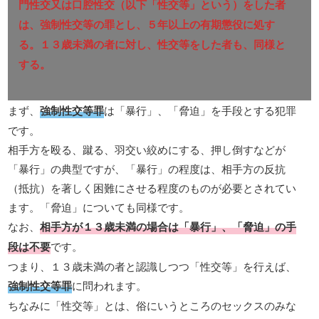
門性交又は口腔性交（以下「性交等」という）をした者
は、強制性交等の罪とし、５年以上の有期懲役に処す
る。１３歳未満の者に対し、性交等をした者も、同様と
する。
まず、
強制性交等罪
は「暴行」、「脅迫」を手段とする犯罪
です。
相手方を殴る、蹴る、羽交い絞めにする、押し倒すなどが
「暴行」の典型ですが、「暴行」の程度は、相手方の反抗
（抵抗）を著しく困難にさせる程度のものが必要とされてい
ます。「脅迫」についても同様です。
なお、
相手方が１３歳未満の場合は「暴行」、「脅迫」の手
段は不要
です。
つまり、１３歳未満の者と認識しつつ「性交等」を行えば、
強制性交等罪
に問われます。
ちなみに「性交等」とは、俗にいうところのセックスのみな