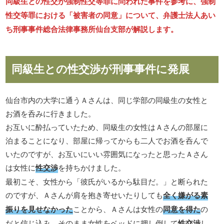
同級生との性交が強制性交等罪に問われた事件を参考に、強制
性交等罪における「被害者の同意」について、弁護士法人あい
ち刑事事件総合法律事務所仙台支部が解説します。
同級生との性交渉が刑事事件に発展
仙台市内の大学に通うＡさんは、同じ学部の同級生の女性と
お酒を呑みに行きました。
お互いに酔払っていたため、同級生の女性はＡさんの部屋に
泊まることになり、部屋に帰ってからも二人でお酒を呑んで
いたのですが、お互いにいい雰囲気になったと思ったＡさん
は女性に
性交渉
を持ちかけました。
最初こそ、女性から「彼氏がいるから駄目だ。」と断られた
のですが、Ａさんが肩を抱き寄せいたりしても
全く嫌がる素
振りを見せなかった
ことから、Ａさんは女性の
同意を得た
の
だと信じ込み、そのまま女性をベッドに押し倒して
性交渉
し