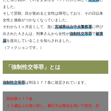
ました。
そして翌朝、目が覚めると女性は帰宅しており、その日以来
女性と連絡がつかなくなっていました。
それから１ヶ月近くして、急に
宮城県仙台中央警察署
に呼び
出されたＡさんは、刑事さんから女性が
強制性交等罪
で
被害
届
を提出していることを知らされました。
（フィクションです。）
「強制性交等罪」とは
強制性交等罪
は刑法１７７条に規定されています。
刑法第１７７条
１３歳以上の者に対し、暴行又は脅迫を用いて性交、肛