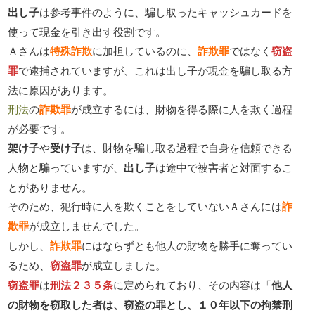
出し子
は参考事件のように、騙し取ったキャッシュカードを
使って現金を引き出す役割です。
Ａさんは
特殊詐欺
に加担しているのに、
詐欺罪
ではなく
窃盗
罪
で逮捕されていますが、これは出し子が現金を騙し取る方
法に原因があります。
刑法
の
詐欺罪
が成立するには、財物を得る際に人を欺く過程
が必要です。
架け子
や
受け子
は、財物を騙し取る過程で自身を信頼できる
人物と騙っていますが、
出し子
は途中で被害者と対面するこ
とがありません。
そのため、犯行時に人を欺くことをしていないＡさんには
詐
欺罪
が成立しませんでした。
しかし、
詐欺罪
にはならずとも他人の財物を勝手に奪ってい
るため、
窃盗罪
が成立しました。
窃盗罪
は
刑法２３５条
に定められており、その内容は「
他人
の財物を窃取した者は、窃盗の罪とし、１０年以下の拘禁刑