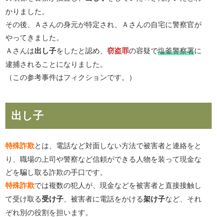
かりました。
その後、Ａさんの身元が特定され、Ａさんの自宅に警察官が
やってきました。
Ａさんは
出し子
をしたと認め、
窃盗罪
の容疑で
塩釜警察署
に
逮捕されることになりました。
（この参考事件はフィクションです。）
出し子
特殊詐欺
とは、電話など対面しない方法で被害者と連絡をと
り、職場の上司や警察など信頼ができる人物を装って現金な
どを騙し取る詐欺の手口です。
特殊詐欺
では複数の犯人が、現金などを被害者と直接接触し
て受け取る
受け子
、被害者に電話をかける
架け子
など、それ
ぞれ別の役割を担います。