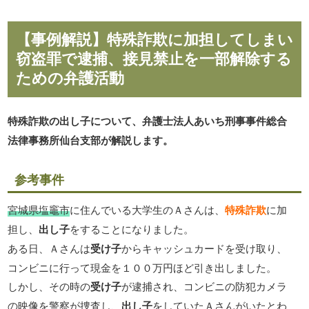
【事例解説】特殊詐欺に加担してしまい
窃盗罪で逮捕、接見禁止を一部解除する
ための弁護活動
特殊詐欺の出し子について、弁護士法人あいち刑事事件総合
法律事務所仙台支部が解説します。
参考事件
宮城県塩竈市
に住んでいる大学生のＡさんは、
特殊詐欺
に加
担し、
出し子
をすることになりました。
ある日、Ａさんは
受け子
からキャッシュカードを受け取り、
コンビニに行って現金を１００万円ほど引き出しました。
しかし、その時の
受け子
が逮捕され、コンビニの防犯カメラ
の映像を警察が捜査し、
出し子
をしていたＡさんがいたとわ