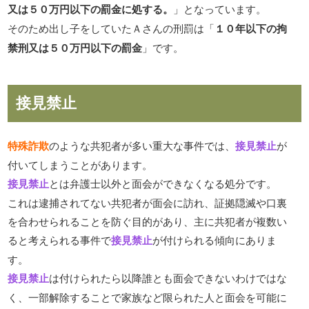
又は５０万円以下の罰金に処する。
」となっています。
そのため出し子をしていたＡさんの刑罰は「
１０年以下の拘
禁刑又は５０万円以下の罰金
」です。
接見禁止
特殊詐欺
のような共犯者が多い重大な事件では、
接見禁止
が
付いてしまうことがあります。
接見禁止
とは弁護士以外と面会ができなくなる処分です。
これは逮捕されてない共犯者が面会に訪れ、証拠隠滅や口裏
を合わせられることを防ぐ目的があり、主に共犯者が複数い
ると考えられる事件で
接見禁止
が付けられる傾向にありま
す。
接見禁止
は付けられたら以降誰とも面会できないわけではな
く、一部解除することで家族など限られた人と面会を可能に