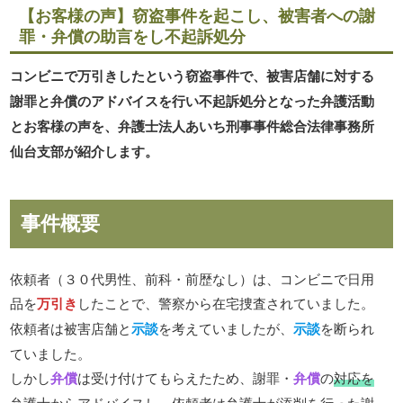
【お客様の声】窃盗事件を起こし、被害者への謝
罪・弁償の助言をし不起訴処分
コンビニで万引きしたという窃盗事件で、被害店舗に対する
謝罪と弁償のアドバイスを行い不起訴処分となった弁護活動
とお客様の声を、弁護士法人あいち刑事事件総合法律事務所
仙台支部が紹介します。
事件概要
依頼者（３０代男性、前科・前歴なし）は、コンビニで日用
品を
万引き
したことで、警察から在宅捜査されていました。
依頼者は被害店舗と
示談
を考えていましたが、
示談
を断られ
ていました。
しかし
弁償
は受け付けてもらえたため、謝罪・
弁償
の
対応を
弁護士からアドバイス
し、依頼者は
弁護士が添削を行った謝