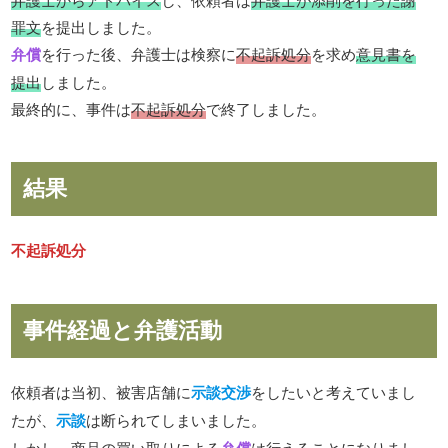
罪文
を提出しました。
弁償
を行った後、弁護士は検察に
不起訴処分
を求め
意見書を
提出
しました。
最終的に、事件は
不起訴処分
で終了しました。
結果
不起訴処分
事件経過と弁護活動
依頼者は当初、被害店舗に
示談交渉
をしたいと考えていまし
たが、
示談
は断られてしまいました。
しかし、商品の買い取りによる
弁償
は行えることになりまし