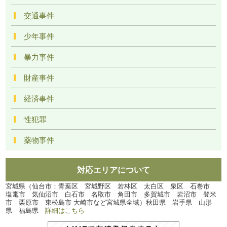
交通事件
少年事件
暴力事件
財産事件
経済事件
性犯罪
薬物事件
対応エリアについて
宮城県（仙台市：青葉区 宮城野区 若林区 太白区 泉区 石巻市
塩竃市 気仙沼市 白石市 名取市 角田市 多賀城市 岩沼市 登米
市 栗原市 東松島市 大崎市など宮城県全域）秋田県 岩手県 山形
県 福島県
詳細はこちら