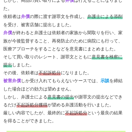
た。
依頼者は
弁償
の際に渡す謝罪文を作成し、
弁護士による添削
を受け、被害店舗に提出しました。
弁償
が終わると弁護士は依頼者の家族から聞取りを行い、家
族が今後監督すること、再発防止のために病院にも行って、
医療アプローチをすることなどを意見書にまとめました。
そして買い取りのレシート、謝罪文とともに
意見書を検察に
提出
しました。
その後、依頼者は
不起訴処分
になりました。
被害弁償
しか受け入れてもらえないケースでは、
示談
を締結
した場合ほどの効力は望めません。
しかし、弁護士による
意見書の提出
や謝罪文の提出などでき
るだけ
不起訴処分獲得
が望める弁護活動を行いました。
厳しい内容でしたが、最終的に
不起訴処分
という最良の結果
を得ることができました。