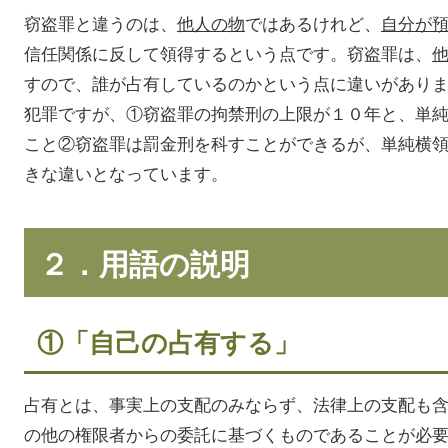
窃盗罪と違うのは、
他人の物
ではあるけれど、
自分が
信任関係に反して領得するという点です。窃盗罪は、
すので、誰が占有しているのかという点に違いがあり
犯罪ですが、①窃盗罪の拘禁刑の上限が１０年と、単
こと②窃盗罪は罰金刑を科すことができるが、単純横
きな違いとなっています。
２．用語の説明
①「自己の占有する」
占有とは、事実上の支配のみならず、法律上の支配も
の他の権限者からの委託に基づくものであることが必