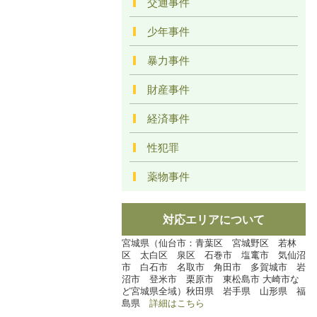
交通事件
少年事件
暴力事件
財産事件
経済事件
性犯罪
薬物事件
対応エリアについて
宮城県（仙台市：青葉区 宮城野区 若林
区 太白区 泉区 石巻市 塩竃市 気仙沼
市 白石市 名取市 角田市 多賀城市 岩
沼市 登米市 栗原市 東松島市 大崎市な
ど宮城県全域）秋田県 岩手県 山形県 福
島県
詳細はこちら