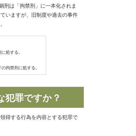
び禁錮刑は「拘禁刑」に一本化されま
していますが、旧制度や過去の事件
す。
刑に処する。
下の拘禁刑に処する。
な犯罪ですか？
を領得する行為を内容とする犯罪で