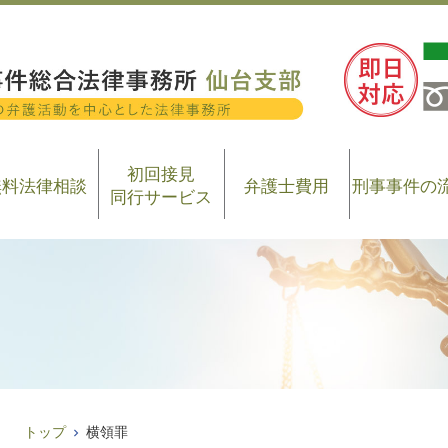
初回接見
無料法律相談
弁護士費用
刑事事件の
同行サービス
トップ
横領罪