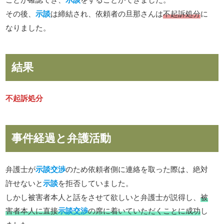
その後、
示談
は締結され、依頼者の旦那さんは
不起訴処分
に
なりました。
結果
不起訴処分
事件経過と弁護活動
弁護士が
示談交渉
のため依頼者側に連絡を取った際は、絶対
許せないと
示談
を拒否していました。
しかし被害者本人と話をさせて欲しいと弁護士が説得し、
被
害者本人に直接
示談交渉
の席に着いていただくことに成功
し