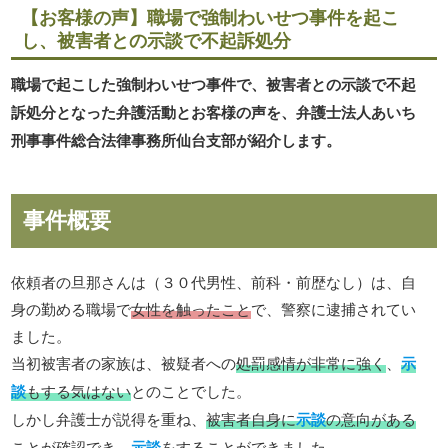
【お客様の声】職場で強制わいせつ事件を起こ
し、被害者との示談で不起訴処分
職場で起こした強制わいせつ事件で、被害者との示談で不起
訴処分となった弁護活動とお客様の声を、弁護士法人あいち
刑事事件総合法律事務所仙台支部が紹介します。
事件概要
依頼者の旦那さんは（３０代男性、前科・前歴なし）は、自
身の勤める職場で
女性を触ったこと
で、警察に逮捕されてい
ました。
当初被害者の家族は、被疑者への
処罰感情が非常に強く
、
示
談
もする気はない
とのことでした。
しかし弁護士が説得を重ね、
被害者自身に
示談
の意向がある
ことが確認でき、
示談
をすることができました。