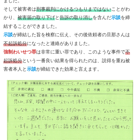
ました。
そして被害者は
刑事裁判にかけるつもりまではない
ことがわ
かり、
被害届の取り下げ
と
告訴の取り消し
を含んだ
示談
を締
結することができました。
示談
が締結した旨を検察に伝え、その後依頼者の旦那さんは
不起訴処分
になったと連絡がありました。
強制わいせつ罪
は非常に重い罪であり、このような事件で
不
起訴処分
という一番良い結果を得られたのは、説得を重ね被
害者本人と
示談
が締結できた効果と言えます。