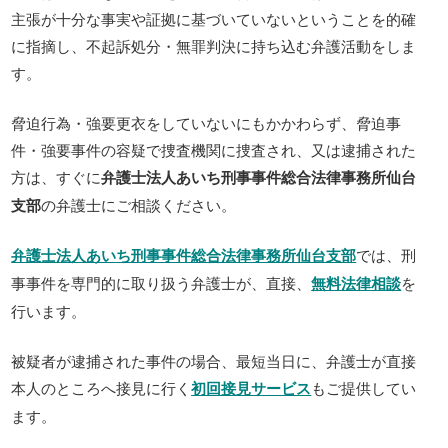
主張が十分な事実や証拠に基づいていないということを的確
に指摘し、不起訴処分・無罪判決に持ち込む弁護活動をしま
す。
脅迫行為・強要更衣をしていないにもかかわらず、脅迫事
件・強要事件の容疑で捜査機関に捜査され、又は逮捕された
方は、すぐに
弁護士法人あいち刑事事件総合法律事務所仙台
支部
の弁護士にご相談ください。
弁護士法人あいち刑事事件総合法律事務所仙台支部
では、刑
事事件を専門的に取り扱う弁護士が、直接、
無料法律相談
を
行います。
被疑者が逮捕された事件の場合、最短当日に、弁護士が直接
本人のところへ接見に行く
初回接見サービス
もご提供してい
ます。