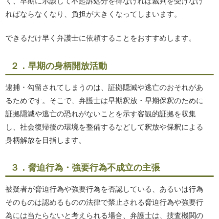
く、早期に示談して不起訴処分を得なければ裁判を受けなけ
ればならなくなり、負担が大きくなってしまいます。
できるだけ早く弁護士に依頼することをおすすめします。
２．早期の身柄開放活動
逮捕・勾留されてしまうのは、証拠隠滅や逃亡のおそれがあ
るためです。そこで、弁護士は早期釈放・早期保釈のために
証拠隠滅や逃亡の恐れがないことを示す客観的証拠を収集
し、社会復帰後の環境を整備するなどして釈放や保釈による
身柄解放を目指します。
３．脅迫行為・強要行為不成立の主張
被疑者が脅迫行為や強要行為を否認している、あるいは行為
そのものは認めるものの法律で禁止される脅迫行為や強要行
為には当たらないと考えられる場合、弁護士は、捜査機関の