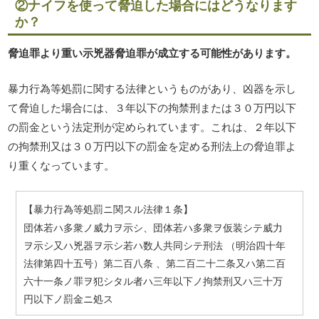
②ナイフを使って脅迫した場合にはどうなります
か？
脅迫罪より重い示兇器脅迫罪が成立する可能性があります。
暴力行為等処罰に関する法律というものがあり、凶器を示し
て脅迫した場合には、３年以下の拘禁刑または３０万円以下
の罰金という法定刑が定められています。これは、２年以下
の拘禁刑又は３０万円以下の罰金を定める刑法上の脅迫罪よ
り重くなっています。
【暴力行為等処罰ニ関スル法律１条】
団体若ハ多衆ノ威力ヲ示シ、団体若ハ多衆ヲ仮装シテ威力
ヲ示シ又ハ兇器ヲ示シ若ハ数人共同シテ刑法 （明治四十年
法律第四十五号）第二百八条 、第二百二十二条又ハ第二百
六十一条ノ罪ヲ犯シタル者ハ三年以下ノ拘禁刑又ハ三十万
円以下ノ罰金ニ処ス