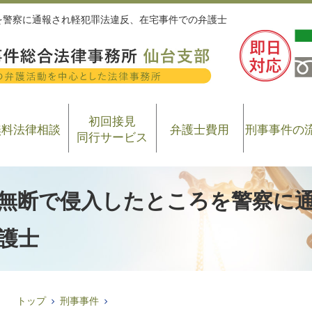
を警察に通報され軽犯罪法違反、在宅事件での弁護士
初回接見
無料法律相談
弁護士費用
刑事事件の
同行サービス
無断で侵入したところを警察に
護士
トップ
刑事事件