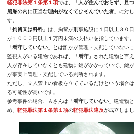
では、「
軽犯罪法第１条第１項
人が住んでおらず、且
」に対
船舶の内に正当な理由がなくてひそんでいた者
す。
「
」は、拘留が刑事施設に１日以上３０
拘留又は科料
が１０００円以上１万円未満の支払いを指しています
「
」とは誰かが管理・支配していない
看守していない
監視人がいる建物であれば、「
」された建物と言
看守
人が存在していなくとも建物に鍵がかかっていて、鍵
が事実上管理・支配している判断されます。
ただし、立入禁止の看板を立てているだけという場合
る可能性が高いです。
参考事件の場合、Ａさんは「
」建造物
看守していない
め、
の
が成立しま
軽犯罪法第１条第１項
軽犯罪法違反