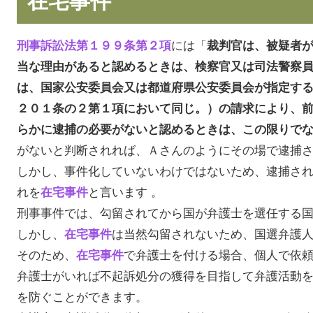
には「
刑事訴訟法第１９９条第２項
裁判官は、被疑者
当な理由があると認めるときは、検察官又は司法警察
は、国家公安委員会又は都道府県公安委員会が指定す
２０１条の２第１項において同じ。）の請求により、
らかに逮捕の必要がないと認めるときは、この限りで
がないと判断されれば、Ａさんのようにその場で逮捕
しかし、事件化していないわけではないため、逮捕さ
れを
と言います 。
在宅事件
刑事事件では、勾留されてから国が弁護士を選任する
しかし、
は当然勾留されないため、国選弁護
在宅事件
そのため、
で弁護士を付ける場合、個人で依
在宅事件
弁護士がいれば不起訴処分の獲得を目指して弁護活動
を防ぐことができます。