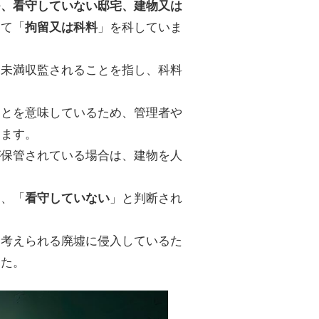
つ、看守していない邸宅、建物又は
して「
」を科していま
拘留又は科料
日未満収監されることを指し、科料
。
ことを意味しているため、管理者や
えます。
が保管されている場合は、建物を人
は、「
」と判断され
看守していない
と考えられる廃墟に侵入しているた
した。