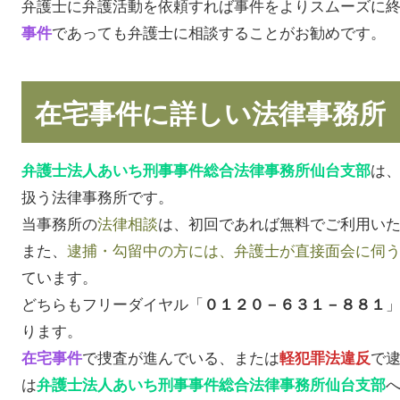
弁護士に弁護活動を依頼すれば事件をよりスムーズに
であっても弁護士に相談することがお勧めです。
事件
在宅事件に詳しい法律事務所
は
弁護士法人あいち刑事事件総合法律事務所仙台支部
扱う法律事務所です。
当事務所の
法律相談
は、初回であれば無料でご利用い
また、
逮捕・勾留中の方には、弁護士が直接面会に伺
ています。
どちらもフリーダイヤル「
０１２０－６３１－８８１
ります。
で捜査が進んでいる、または
で
在宅事件
軽犯罪法違反
は
弁護士法人あいち刑事事件総合法律事務所仙台支部