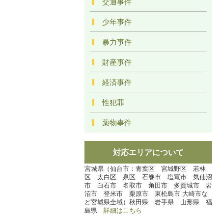
交通事件
少年事件
暴力事件
財産事件
経済事件
性犯罪
薬物事件
対応エリアについて
宮城県（仙台市：青葉区 宮城野区 若林
区 太白区 泉区 石巻市 塩竃市 気仙沼
市 白石市 名取市 角田市 多賀城市 岩
沼市 登米市 栗原市 東松島市 大崎市な
ど宮城県全域）秋田県 岩手県 山形県 福
島県
詳細はこちら