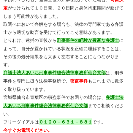
がつけられて１０日間、２０日間と身体拘束期間が延びて
定
しまう可能性がありました。
取調べにおいて弁解をする場合も、法律の専門家である弁護
士から適切な助言を受けて行ってこそ意味があります。
とりわけ、逮捕の直後から
に
刑事事件の経験が豊富な弁護士
よって、自分が置かれている状況を正確に理解することは、
その後の処分結果をも大きく左右することにもつながりま
す。
は、刑事
弁護士法人あいち刑事事件総合法律事務所仙台支部
事件を専門に扱う法律事務所で、
もこれまでに数多
窃盗事件
く取り扱っています。
宮城県仙台市青葉区の窃盗事件でお困りの場合は、
弁護士法
までご相談くださ
人あいち刑事事件総合法律事務所仙台支部
い。
フリーダイアルは
です。
０１２０－６３１－８８１
今すぐお電話ください。