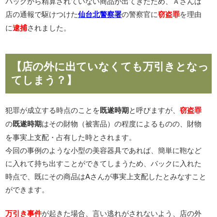
バッグから精算されていない商品が出てきたため、Ａさんは
店の通報で駆けつけた
の警察官に
を理由
仙台北警察署
窃盗罪
に
されました。
逮捕
【店の外に出ていなくても万引きとなっ
てしまう？】
犯罪が成立する時点のことを
と呼びますが、
既遂時期
窃盗罪
の
はその財物（被害品）の程度によるものの、財物
既遂時期
を事実上支配・占有した時とされます。
今回の事例のような小型の美容器具であれば、簡単に鞄など
に入れて持ち出すことができてしまうため、バックに入れた
時点で、既にその商品はAさんが事実上支配したとみなすこと
ができます。
が起きた場合、言い逃れがされないよう、店の外
万引き事件