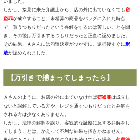
いました。
しかし、接見に来た弁護士から、店の外に出ていなくても
窃
が成立すること、未精算の商品をバッグに入れた時点
盗罪
で、買うつもりだったという弁解をするのは苦しいことを聞
き、その後は万引きするつもりだったと正直に認めました。
その結果、Ａさんには勾留決定がつかずに、逮捕後すぐに
釈
が認められました。
放
【万引きで捕まってしまったら】
Ａさんのように、お店の外に出ていなければ
は成立し
窃盗罪
ないと誤解している方や、レジを通すつもりだったと弁解を
される方は少なくありません。
しかし、法律の解釈を誤り、客観的な証拠に反する弁解をし
てしまうことは、かえって不利な結果を招きかねません。
事例のＡさんも、逮捕直後の弁解を続けていた場合、
勾留決