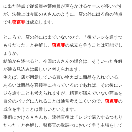
に出た時点で従業員や警備員が声をかけるケースが多いです
が、法律上は今回のＡさんのように、店の外に出る前の時点
でも
は成立します。
窃盗罪
ところで、店の外には出ていないので、「後でレジを通すつ
もりだった」と弁解し、
の成立を争うことは可能でし
窃盗罪
ょうか。
結論から述べると、今回のＡさんの場合は、そういった弁解
が通る見込みは厳しいと考えられます。
例えば、店が用意している買い物カゴに商品を入れている、
あるいは商品を直接手に持っているのであれば、その後にレ
ジを通すことも考えられますが、精算が済んでいない商品を
自分のバッグに入れることは通常考えにくいので、
の
窃盗罪
成立を争うことは難しいといえます。
事例におけるＡさんも、逮捕直後は「レジで購入するつもり
だった」と弁解し、警察官の取調べにおいて争う主張をして