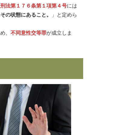
、
には
刑法第１７６条第１項第４号
」と定めら
はその状態にあること。
ため、
が成立しま
不同意性交等罪