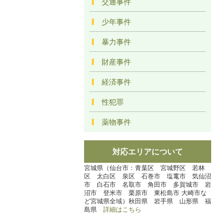
交通事件
少年事件
暴力事件
財産事件
経済事件
性犯罪
薬物事件
対応エリアについて
宮城県（仙台市：青葉区 宮城野区 若林
区 太白区 泉区 石巻市 塩竃市 気仙沼
市 白石市 名取市 角田市 多賀城市 岩
沼市 登米市 栗原市 東松島市 大崎市な
ど宮城県全域）秋田県 岩手県 山形県 福
島県
詳細はこちら