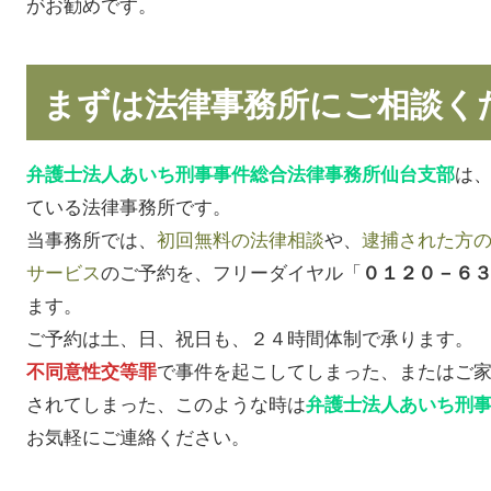
がお勧めです。
まずは法律事務所にご相談く
は
弁護士法人あいち刑事事件総合法律事務所仙台支部
ている法律事務所です。
当事務所では、
初回無料の法律相談
や、
逮捕された方
サービス
のご予約を、フリーダイヤル「
０１２０－６
ます。
ご予約は土、日、祝日も、２４時間体制で承ります。
で事件を起こしてしまった、またはご
不同意性交等罪
されてしまった、このような時は
弁護士法人あいち刑
お気軽にご連絡ください。