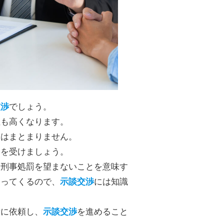
でしょう。
交渉
性も高くなります。
にはまとまりません。
トを受けましょう。
、刑事処罰を望まないことを意味す
なってくるので、
には知識
示談交渉
士に依頼し、
を進めること
示談交渉