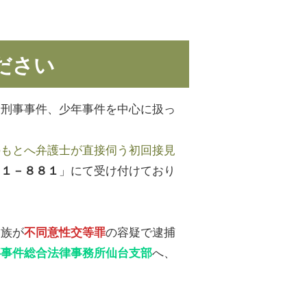
ださい
、刑事事件、少年事件を中心に扱っ
のもとへ弁護士が直接伺う初回接見
」にて受け付けており
３１－８８１
家族が
の容疑で逮捕
不同意性交等罪
へ、
事事件総合法律事務所仙台支部