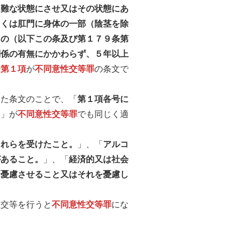
困難な状態にさせ又はその状態にあ
しくは肛門に身体の一部（陰茎を除
もの（以下この条及び第１７９条第
関係の有無にかかわらず、５年以上
が
の条文で
条第１項
不同意性交等罪
めた条文のことで、「
第１項各号に
」が
でも同じく適
由
不同意性交等罪
」、「
それらを受けたこと。
アルコ
」、「
があること。
経済的又は社会
を憂慮させること又はそれを憂慮し
性交等を行うと
にな
不同意性交等罪