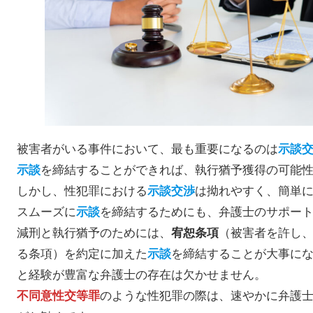
被害者がいる事件において、最も重要になるのは
示談
を締結することができれば、執行猶予獲得の可能
示談
しかし、性犯罪における
は拗れやすく、簡単
示談交渉
スムーズに
を締結するためにも、弁護士のサポー
示談
減刑と執行猶予のためには、
（被害者を許し
宥恕条項
る条項）を約定に加えた
を締結することが大事に
示談
と経験が豊富な弁護士の存在は欠かせません。
のような性犯罪の際は、速やかに弁護
不同意性交等罪