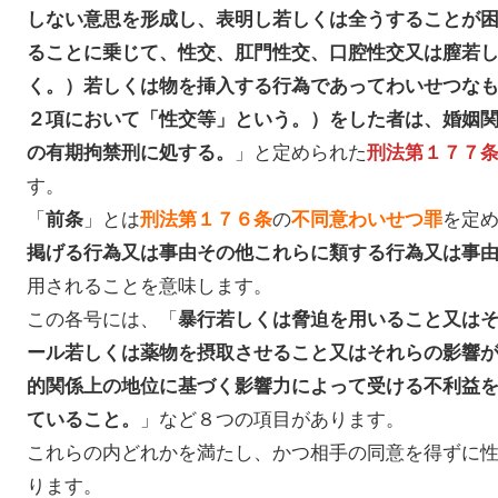
しない意思を形成し、表明し若しくは全うすることが
ることに乗じて、性交、肛門性交、口腔性交又は膣若
く。）若しくは物を挿入する行為であってわいせつな
２項において「性交等」という。）をした者は、婚姻
」と定められた
の有期拘禁刑に処する。
刑法第１７７
す。
「
」とは
の
を定
前条
刑法第１７６条
不同意わいせつ罪
掲げる行為又は事由その他これらに類する行為又は事
用されることを意味します。
この各号には、「
暴行若しくは脅迫を用いること又は
ール若しくは薬物を摂取させること又はそれらの影響
的関係上の地位に基づく影響力によって受ける不利益
」など８つの項目があります。
ていること。
これらの内どれかを満たし、かつ相手の同意を得ずに
ります。