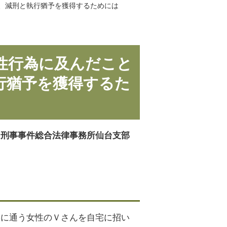
、減刑と執行猶予を獲得するためには
性行為に及んだこと
行猶予を獲得するた
ち刑事事件総合法律事務所仙台支部
学に通う女性のＶさんを自宅に招い