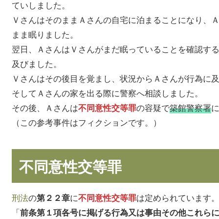
ていしました。
ＶさんはそのままＡさんの自宅に泊まることになり、
まま眠りました。
翌日、ＡさんはＶさんがまだ眠っていることを確認す
及びました。
Ｖさんはその後目を覚まし、状況からＡさんが行為に
そしてＡさんの家を出る際に警察へ相談しました。
その後、Ａさんは
の容疑で
築館警察署
不同意性交等罪
（この参考事件はフィクションです。）
不同意性交等罪
刑法
の
に
は定められています
第２２章
不同意性交等罪
「
前条第１項各号に掲げる行為又は事由その他これら