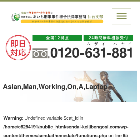
Asian,Man,Working,On,A,Laptop
Warning
: Undefined variable $cat_id in
/home/c8254191/public_html/sendai-keijibengosi.com/wp-
content/themes/sendaithemedate/functions.php
on line
95