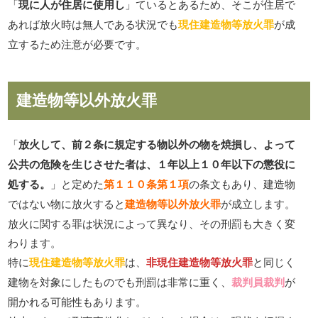
「
現に人が住居に使用し
」ているとあるため、そこが住居で
あれば放火時は無人である状況でも
現住建造物等放火罪
が成
立するため注意が必要です。
建造物等以外放火罪
「
放火して、前２条に規定する物以外の物を焼損し、よって
公共の危険を生じさせた者は、１年以上１０年以下の懲役に
処する。
」と定めた
第１１０条第１項
の条文もあり、建造物
ではない物に放火すると
建造物等以外放火罪
が成立します。
放火に関する罪は状況によって異なり、その刑罰も大きく変
わります。
特に
現住建造物等放火罪
は、
非現住建造物等放火罪
と同じく
建物を対象にしたものでも刑罰は非常に重く、
裁判員裁判
が
開かれる可能性もあります。