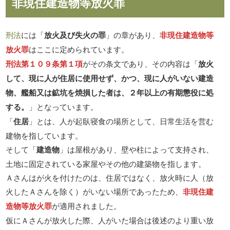
非現住建造物等放火罪
刑法
には「
放火及び失火の罪
」の章があり、
非現住建造物等
放火罪
はここに定められています。
刑法第１０９条第１項
がその条文であり、その内容は「
放火
して、現に人が住居に使用せず、かつ、現に人がいない建造
物、艦船又は鉱坑を焼損した者は、２年以上の有期懲役に処
する。
」となっています。
「
住居
」とは、人が起臥寝食の場所として、日常生活を営む
建物を指しています。
そして「
建造物
」は屋根があり、壁や柱によって支持され、
土地に固定されている家屋やその他の建築物を指します。
Ａさんはが火を付けたのは、住居ではなく、放火時に人（放
火したＡさんを除く）がいない場所であったため、
非現住建
造物等放火罪
が適用されました。
仮にＡさんが放火した際、人がいた場合は後述のより重い放