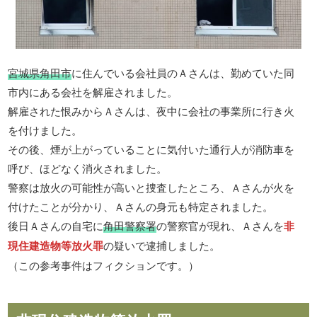
宮城県角田市
に住んでいる会社員のＡさんは、勤めていた同
市内にある会社を解雇されました。
解雇された恨みからＡさんは、夜中に会社の事業所に行き火
を付けました。
その後、煙が上がっていることに気付いた通行人が消防車を
呼び、ほどなく消火されました。
警察は放火の可能性が高いと捜査したところ、Ａさんが火を
付けたことが分かり、Ａさんの身元も特定されました。
後日Ａさんの自宅に
角田警察署
の警察官が現れ、Ａさんを
非
現住建造物等放火罪
の疑いで逮捕しました。
（この参考事件はフィクションです。）