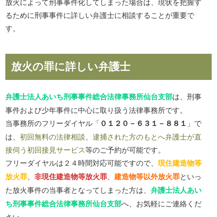
放火によって刑事事件化してしまった場合は、現状を把握す
るために刑事事件に詳しい弁護士に相談することが重要で
す。
放火の罪に詳しい弁護士
弁護士法人あいち刑事事件総合法律事務所仙台支部
は、刑事
事件および少年事件に中心に取り扱う法律事務所です。
当事務所のフリーダイヤル「
０１２０－６３１－８８１
」で
は、
初回無料の法律相談
、
逮捕された方のもとへ弁護士が直
接伺う初回接見サービス
等のご予約が可能です。
フリーダイヤルは２４時間対応可能ですので、
現住建造物等
放火罪
、
非現住建造物等放火罪
、
建造物等以外放火罪
といっ
た放火事件の当事者となってしまった方は、
弁護士法人あい
ち刑事事件総合法律事務所仙台支部
へ、お気軽にご連絡くだ
さい。