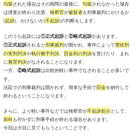
勾留
された場合はその期間の最後に、
勾留
されなかった場合
は捜査が終わり次第、
検察官
が
被疑者
を刑事裁判にかけるか
(
起訴
)、かけないか(
不起訴
)の判断をします。
このうち起訴には
①正式起訴
と
②略式起訴
があります。
①正式起訴
されると
刑事裁判
が開かれ、事件によって
懲役刑
の実刑判決
や
執行猶予判決
、
罰金刑の判決
を受けたり、まれ
に
無罪判決
がなされることになります。
一方、
②略式起訴
は比較的軽い事件でなされることが多いで
す。
法廷での刑事裁判は開かれず、簡単な手続で
罰金
を納付して
終わるということになります。
さらに、より軽い事件などでは検察官が
不起訴処分
として、
前科
も付かずに刑事手続が終わる場合があります。
今回は大目に見てもらうということです。