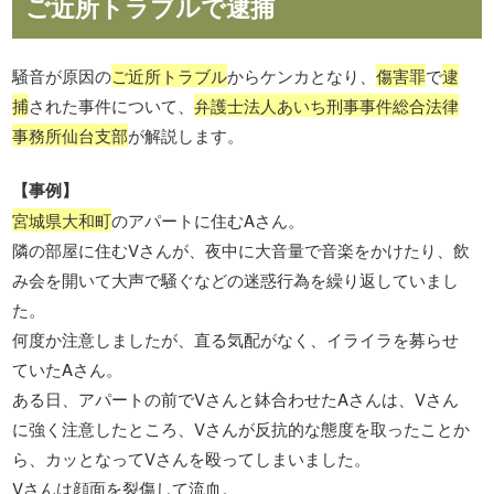
ご近所トラブルで逮捕
騒音が原因の
ご近所トラブル
からケンカとなり、
傷害罪
で
逮
捕
された事件について、
弁護士法人あいち刑事事件総合法律
事務所仙台支部
が解説します。
【事例】
宮城県大和町
のアパートに住むAさん。
隣の部屋に住むVさんが、夜中に大音量で音楽をかけたり、飲
み会を開いて大声で騒ぐなどの迷惑行為を繰り返していまし
た。
何度か注意しましたが、直る気配がなく、イライラを募らせ
ていたAさん。
ある日、アパートの前でVさんと鉢合わせたAさんは、Vさん
に強く注意したところ、Vさんが反抗的な態度を取ったことか
ら、カッとなってVさんを殴ってしまいました。
Vさんは顔面を裂傷して流血。