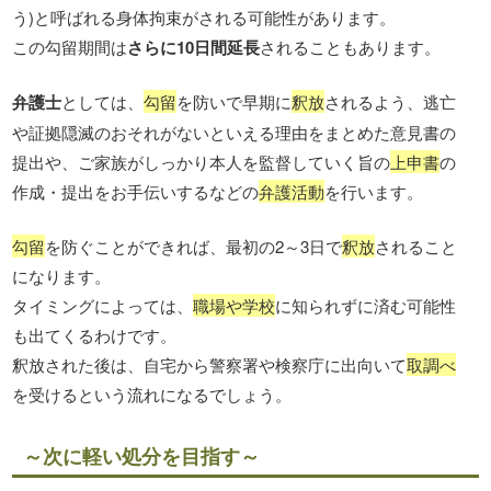
う)と呼ばれる身体拘束がされる可能性があります。
この勾留期間は
さらに10日間延長
されることもあります。
弁護士
としては、
勾留
を防いで早期に
釈放
されるよう、逃亡
や証拠隠滅のおそれがないといえる理由をまとめた意見書の
提出や、ご家族がしっかり本人を監督していく旨の
上申書
の
作成・提出をお手伝いするなどの
弁護活動
を行います。
勾留
を防ぐことができれば、最初の2～3日で
釈放
されること
になります。
タイミングによっては、
職場や学校
に知られずに済む可能性
も出てくるわけです。
釈放された後は、自宅から警察署や検察庁に出向いて
取調べ
を受けるという流れになるでしょう。
～次に軽い処分を目指す～