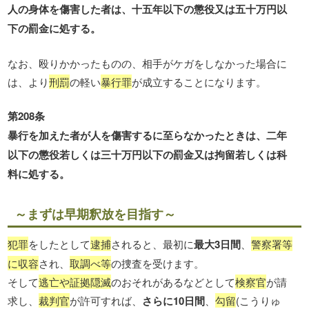
人の身体を傷害した者は、十五年以下の懲役又は五十万円以
下の罰金に処する。
なお、殴りかかったものの、相手がケガをしなかった場合に
は、より
刑罰
の軽い
暴行罪
が成立することになります。
第208条
暴行を加えた者が人を傷害するに至らなかったときは、二年
以下の懲役若しくは三十万円以下の罰金又は拘留若しくは科
料に処する。
～まずは早期釈放を目指す～
犯罪
をしたとして
逮捕
されると、最初に
最大3日間
、
警察署等
に収容
され、
取調べ等
の捜査を受けます。
そして
逃亡や証拠隠滅
のおそれがあるなどとして
検察官
が請
求し、
裁判官
が許可すれば、
さらに10日間
、
勾留
(こうりゅ