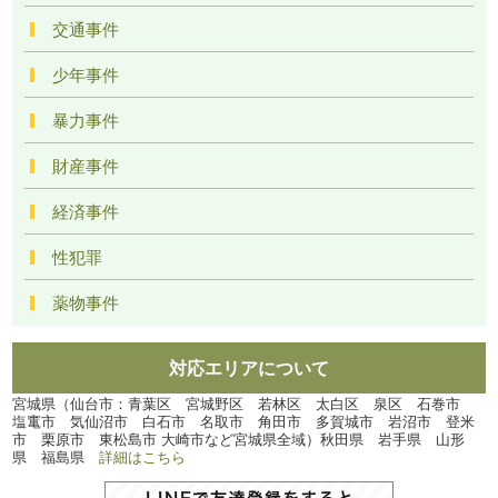
交通事件
少年事件
暴力事件
財産事件
経済事件
性犯罪
薬物事件
対応エリアについて
宮城県（仙台市：青葉区 宮城野区 若林区 太白区 泉区 石巻市
塩竃市 気仙沼市 白石市 名取市 角田市 多賀城市 岩沼市 登米
市 栗原市 東松島市 大崎市など宮城県全域）秋田県 岩手県 山形
県 福島県
詳細はこちら