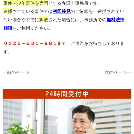
事件・少年事件を専門
とする弁護士事務所です。
逮捕
されている事件では
初回接見
のご依頼を、逮捕されてい
ない場合やすでに
釈放
された場合には、事務所での
無料法律
相談
をご利用ください。
０１２０－６３１－８８１
まで、ご連絡をお待ちしておりま
す。
« 前のページ
次のページ »