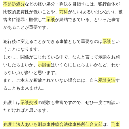
不起訴処分
などの軽い処分・判決を目指すには、犯行自体が
比較的悪質性が低いことや、
前科
がない(あるいは少ない)、被
害者に謝罪・賠償して
示談
が締結できている、といった事情
があることが重要です。
犯行後に変えることができる事情として重要なのは
示談
とい
うことになります。
しかし、関係がこじれている中で、なんと言って示談をお願
いしたらよいか、
示談金
はいくらにしたらよいかなど、わか
らない点が多いと思います。
また、ご本人が釈放されていない場合には、自ら
示談交渉
す
ることも出来ません。
弁護士は
示談交渉
の経験も豊富ですので、ぜひ一度ご相談い
ただければと思います。
弁護士法人あいち刑事事件総合法律事務所仙台支部
は、
刑事