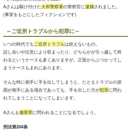
Aさんは駆け付けた
大和警察署
の警察官に
逮捕
されました。
(事実をもとにしたフィクションです)
～ご近所トラブルから犯罪に～
いつの時代でも
ご近所トラブル
は絶えないもの。
話し合いや注意により収まったり、どちらかが引っ越して終
わるというケースも多くありますが、正面からぶつかってし
まうケースもまれにあります。
そんな時に相手に手を出してしまうと、たとえトラブルの原
因が相手にある場合であっても、手を出した方が
犯罪
に問わ
れてしまうことになってしまいます。
Aさんも
傷害罪
に問われることになるでしょう。
刑法第204条