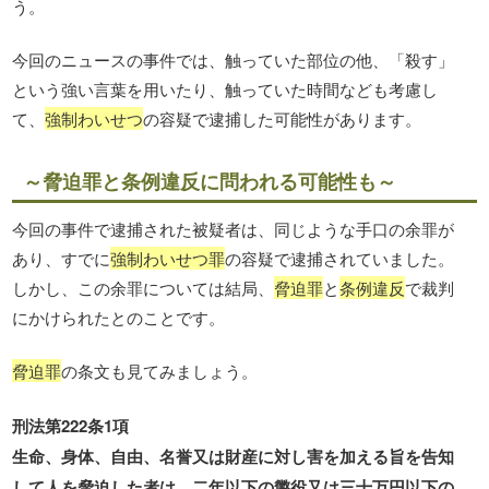
う。
今回のニュースの事件では、触っていた部位の他、「殺す」
という強い言葉を用いたり、触っていた時間なども考慮し
て、
強制わいせつ
の容疑
で逮捕し
た可能性があります。
～脅迫罪と条例違反に問われる可能性も～
今回の事件で逮捕された被疑者は、同じような手口の余罪が
あり、すでに
強制わいせつ罪
の容疑で逮捕されていました。
しかし、この余罪については結局、
脅迫罪
と
条例違反
で裁判
にかけられたとのことです。
脅迫罪
の条文も見てみましょう。
刑法第222条1項
生命、身体、自由、名誉又は財産に対し害を加える旨を告知
して人を脅迫した者は、二年以下の懲役又は三十万円以下の