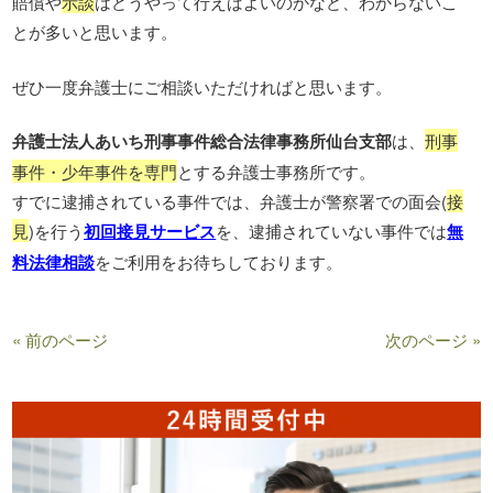
賠償や
示談
はどうやって行えばよいのかなど、わからないこ
とが多いと思います。
ぜひ一度弁護士にご相談いただければと思います。
弁護士法人あいち刑事事件総合法律事務所仙台支部
は、
刑事
事件・少年事件を専門
とする弁護士事務所です。
すでに逮捕されている事件では、弁護士が警察署での面会(
接
見
)を行う
初回接見サービス
を、逮捕されていない事件では
無
料法律相談
をご利用をお待ちしております。
« 前のページ
次のページ »