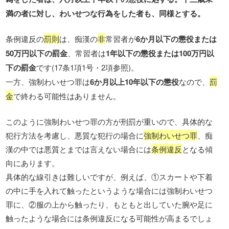
満の者に対し、わいせつな行為をした者も、同様とする。
条例違反の
罰則
は、痴漢の
非
常習者が
6か月以下の懲役または
50万円以下の罰金
、常習者は
1年以下の懲役または100万円以
下の罰金
です(17条1項1号・2項参照)。
一方、強制わいせつ罪は
6か月以上10年以下の懲役
なので、
罰
金
で終わる可能性はありません。
このように強制わいせつ罪の方が刑罰が重いので、具体的な
犯行方法を考慮し、悪質な犯行の場合に
強制わいせつ罪
、痴
漢の中では悪質とまでは言えない場合には
条例違反
となる傾
向にあります。
具体的な線引きは難しいですが、例えば、①スカートや下着
の中に手を入れて触ったというような場合には強制わいせつ
罪に、②服の上から触ったり、もともと出していた腕や足に
触ったような場合には条例違反になる可能性が高まるでしょ