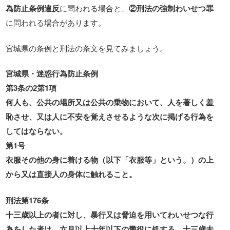
為防止条例違反
に問われる場合と、
②刑法の強制わいせつ罪
に問われる場合があります。
宮城県の条例と刑法の条文を見てみましょう。
宮城県・迷惑行為防止条例
第3条の2第1項
何人も、公共の場所又は公共の乗物において、人を著しく羞
恥させ、又は人に不安を覚えさせるような次に掲げる行為を
してはならない。
第1号
衣服その他の身に着ける物（以下「衣服等」という。）の上
から又は直接人の身体に触れること。
刑法第176条
十三歳以上の者に対し、暴行又は脅迫を用いてわいせつな行
為をした者は、六月以上十年以下の懲役に処する。十三歳未