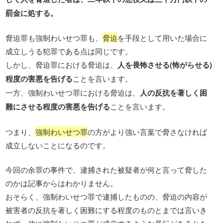
罰金に処する。
脅迫罪も強制わいせつ罪も、
脅迫
を手段として用いた場合に
成立しうる犯罪である点は同じです。
しかし、脅迫罪における脅迫は、
人を畏怖させる(怖がらせる)
程度の害悪を告げる
ことを言います。
一方、強制わいせつ罪における脅迫は、
人の反抗を著しく困
難にさせる程度の害悪を告げる
ことを言います。
つまり、
強制わいせつ罪
の方がより強い言葉で脅さなければ
成立しないことになるのです。
今回の余罪の事件で、逮捕された被疑者が何と言って脅した
のかは記事からはわかりません。
おそらく、強制わいせつ罪で逮捕したものの、脅迫の内容が
被害者の反抗を著しく困難にする程度のものとまでは言いき