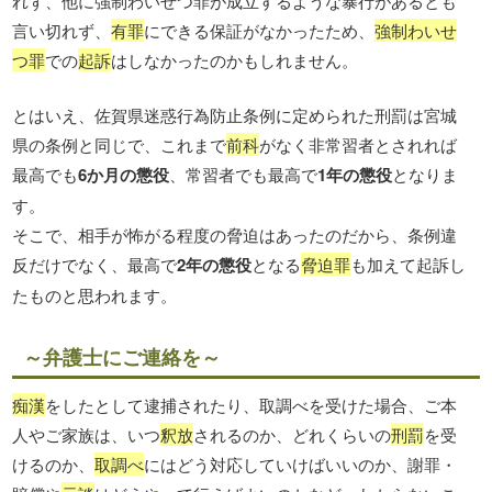
れず、他に強制わいせつ罪が成立するような暴行があるとも
言い切れず、
有罪
にできる保証がなかったため、
強制わいせ
つ罪
での
起訴
はしなかったのかもしれません。
とはいえ、佐賀県迷惑行為防止条例に定められた刑罰は宮城
県の条例と同じで、これまで
前科
がなく非常習者とされれば
最高でも
6か月の懲役
、常習者でも最高で
1年の懲役
となりま
す。
そこで、相手が怖がる程度の脅迫はあったのだから、条例違
反だけでなく、最高で
2年の懲役
となる
脅迫罪
も加えて起訴し
たものと思われます。
～弁護士にご連絡を～
痴漢
をしたとして逮捕されたり、取調べを受けた場合、ご本
人やご家族は、いつ
釈放
されるのか、どれくらいの
刑罰
を受
けるのか、
取調べ
にはどう対応していけばいいのか、謝罪・