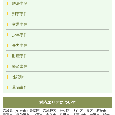
解決事例
刑事事件
交通事件
少年事件
暴力事件
財産事件
経済事件
性犯罪
薬物事件
対応エリアについて
宮城県（仙台市：青葉区 宮城野区 若林区 太白区 泉区 石巻市
塩竃市 気仙沼市 白石市 名取市 角田市 多賀城市 岩沼市 登米