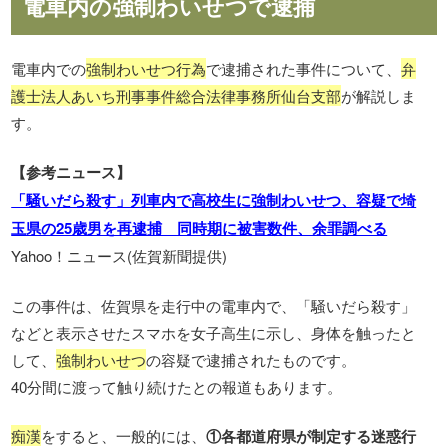
電車内の強制わいせつで逮捕
電車内での
強制わいせつ行為
で逮捕された事件について、
弁
護士法人あいち刑事事件総合法律事務所仙台支部
が解説しま
す。
【参考ニュース】
「騒いだら殺す」列車内で高校生に強制わいせつ、容疑で埼
玉県の25歳男を再逮捕 同時期に被害数件、余罪調べる
Yahoo！ニュース(佐賀新聞提供)
この事件は、佐賀県を走行中の電車内で、「騒いだら殺す」
などと表示させたスマホを女子高生に示し、身体を触ったと
して、
強制わいせつ
の容疑で逮捕されたものです。
40分間に渡って触り続けたとの報道もあります。
痴漢
をすると、一般的には、
①各都道府県が制定する迷惑行