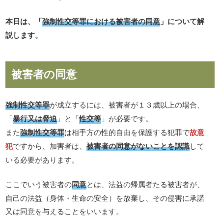
本日は、「
強制性交等罪における被害者の同意
」について解
説します。
被害者の同意
強制性交等罪
が成立するには、被害者が１３歳以上の場合、
「
暴行又は脅迫
」と「
性交等
」が必要です。
また
強制性交等罪
は相手方の性的自由を保護する犯罪で
故意
犯
ですから、加害者は、
被害者の同意がないことを認識
して
いる必要があります。
ここでいう被害者の
同意
とは、法益の帰属者たる被害者が、
自己の法益（身体・生命の安全）を放棄し、その侵害に承諾
又は同意を与えることをいいます。